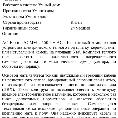
Работает в системе Умный дом:
Протокол связи Умного дома:
Экосистема Умного дома:
Страна производства:
Китай
Гарантийный срок:
24 месяцев
Описание
AC Electric ACMM 2-150-5 + ACT-16 - готовый комплект для
устройства электрического теплого под плитку, керамогранит
или натуральный камень на площади 5 м². Комплект теплого
пола состоит из качественного нагревательного
самоклеящегося мата и механического терморегулятора, но
обо всем по порядку:
Основой мата является тонкий двухжильный греющий кабель
из резистивного сплава, армированный алюминиевой нитью,
с изоляцией из высококачественного поливинилхлорида
(ПВХ). Такая конструкция позволяет свести к минимуму
вредное электромагнитное излучение, которое в несколько раз
ниже допустимых нормативов и является абсолютно
безвредным для здоровья человека. Самоклеящаяся
текстильная сетка исключает дополнительные операции по
креплению мата к полу. Она надежно фиксирует кабель и
отлично впитывает плиточный клей, образуя монолитную