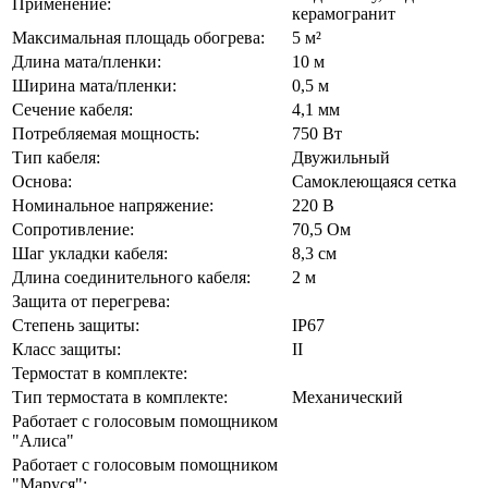
Применение:
керамогранит
Максимальная площадь обогрева:
5 м²
Длина мата/пленки:
10 м
Ширина мата/пленки:
0,5 м
Сечение кабеля:
4,1 мм
Потребляемая мощность:
750 Вт
Тип кабеля:
Двужильный
Основа:
Самоклеющаяся сетка
Номинальное напряжение:
220 В
Сопротивление:
70,5 Ом
Шаг укладки кабеля:
8,3 см
Длина соединительного кабеля:
2 м
Защита от перегрева:
Степень защиты:
IP67
Класс защиты:
II
Термостат в комплекте:
Тип термостата в комплекте:
Механический
Работает с голосовым помощником
"Алиса"
Работает с голосовым помощником
"Маруся":