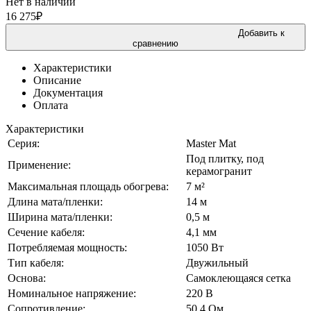
Нет в наличии
16 275
₽
Добавить к
сравнению
Характеристики
Описание
Документация
Оплата
Характеристики
Серия:
Master Mat
Под плитку, под
Применение:
керамогранит
Максимальная площадь обогрева:
7 м²
Длина мата/пленки:
14 м
Ширина мата/пленки:
0,5 м
Сечение кабеля:
4,1 мм
Потребляемая мощность:
1050 Вт
Тип кабеля:
Двужильный
Основа:
Самоклеющаяся сетка
Номинальное напряжение:
220 В
Сопротивление:
50,4 Ом