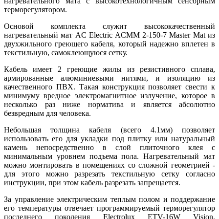
нагревательного мата с высокотехнологичным сенсорным
терморегулятором.
Основой комплекта служит высококачественный
нагревательный мат AC Electric ACMM 2-150-7 Master Mat из
двухжильного греющего кабеля, который надежно вплетен в
текстильную, самоклеющуюся сетку.
Кабель имеет 2 греющие жилы из резистивного сплава,
армированные алюминиевыми нитями, и изоляцию из
качественного ПВХ. Такая конструкция позволяет свести к
минимуму вредное электромагнитное излучение, которое в
несколько раз ниже норматива и является абсолютно
безвредным для человека.
Небольшая толщина кабеля (всего 4.1мм) позволяет
использовать его для укладки под плитку или натуральный
камень непосредственно в слой плиточного клея с
минимальным уровнем подъема пола. Нагревательный мат
можно монтировать в помещениях со сложной геометрией -
для этого можно разрезать текстильную сетку согласно
инструкции, при этом кабель разрезать запрещается.
За управление электрическим теплым полом и поддержание
его температуры отвечает программируемый терморегулятор
последнего поколения Electrolux ETV-16W Vision.