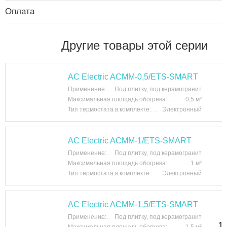
Оплата
Другие товары этой серии
AC Electric ACMM-0,5/ETS-SMART
Применение:
Под плитку, под керамогранит
Максимальная площадь обогрева:
0,5 м²
Тип термостата в комплекте:
Электронный
AC Electric ACMM-1/ETS-SMART
Применение:
Под плитку, под керамогранит
Максимальная площадь обогрева:
1 м²
Тип термостата в комплекте:
Электронный
AC Electric ACMM-1,5/ETS-SMART
Применение:
Под плитку, под керамогранит
1