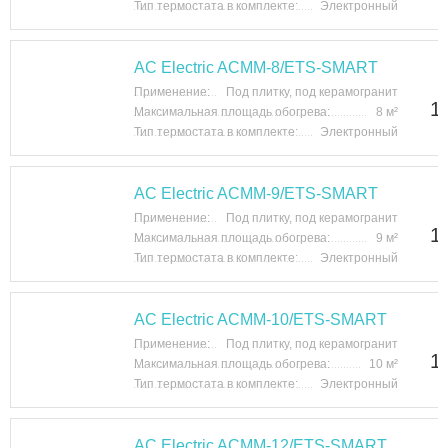
Тип термостата в комплекте:
Электронный
AC Electric ACMM-8/ETS-SMART
Применение:
Под плитку, под керамогранит
1
Максимальная площадь обогрева:
8 м²
Тип термостата в комплекте:
Электронный
AC Electric ACMM-9/ETS-SMART
Применение:
Под плитку, под керамогранит
1
Максимальная площадь обогрева:
9 м²
Тип термостата в комплекте:
Электронный
AC Electric ACMM-10/ETS-SMART
Применение:
Под плитку, под керамогранит
1
Максимальная площадь обогрева:
10 м²
Тип термостата в комплекте:
Электронный
AC Electric ACMM-12/ETS-SMART