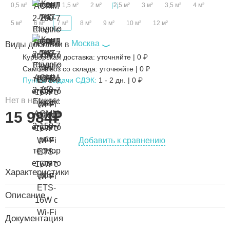
0,5 м²
1 м²
1,5 м²
2 м²
2,5 м²
3 м²
3,5 м²
4 м²
5 м²
6 м²
7 м²
8 м²
9 м²
10 м²
12 м²
Москва
Виды доставки в
₽
Курьерская доставка:
уточняйте
|
0
Самовывоз со склада:
уточняйте | 0 ₽
₽
Пункты выдачи СДЭК:
1 - 2 дн.
|
0
Нет в наличии
15 984
₽
Добавить к сравнению
Характеристики
Описание
Документация