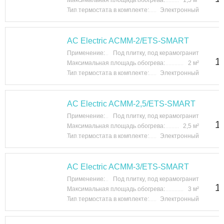
Максимальная площадь обогрева:
1,5 м²
Тип термостата в комплекте:
Электронный
AC Electric ACMM-2/ETS-SMART
Применение:
Под плитку, под керамогранит
1
Максимальная площадь обогрева:
2 м²
Тип термостата в комплекте:
Электронный
AC Electric ACMM-2,5/ETS-SMART
Применение:
Под плитку, под керамогранит
1
Максимальная площадь обогрева:
2,5 м²
Тип термостата в комплекте:
Электронный
AC Electric ACMM-3/ETS-SMART
Применение:
Под плитку, под керамогранит
1
Максимальная площадь обогрева:
3 м²
Тип термостата в комплекте:
Электронный