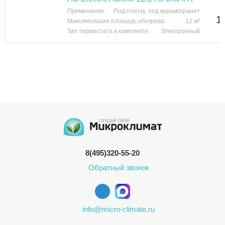
Применение:
Под плитку, под керамогранит
1
Максимальная площадь обогрева:
12 м²
Тип термостата в комплекте:
Электронный
8(495)320-55-20
Обратный звонок
info@micro-climate.ru