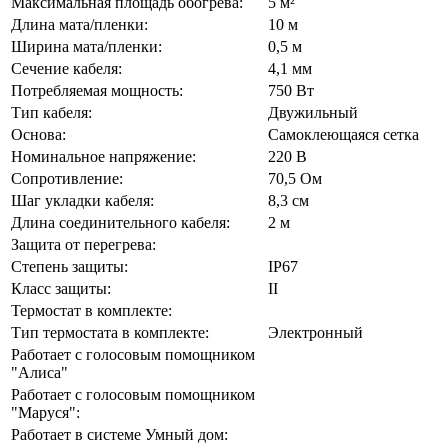
Максимальная площадь обогрева:
5 м²
Длина мата/пленки:
10 м
Ширина мата/пленки:
0,5 м
Сечение кабеля:
4,1 мм
Потребляемая мощность:
750 Вт
Тип кабеля:
Двужильный
Основа:
Самоклеющаяся сетка
Номинальное напряжение:
220 В
Сопротивление:
70,5 Ом
Шаг укладки кабеля:
8,3 см
Длина соединительного кабеля:
2 м
Защита от перегрева:
Степень защиты:
IP67
Класс защиты:
II
Термостат в комплекте:
Тип термостата в комплекте:
Электронный
Работает с голосовым помощником
"Алиса"
Работает с голосовым помощником
"Маруся":
Работает в системе Умный дом: