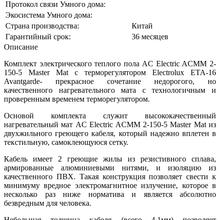
Протокол связи Умного дома:
Экосистема Умного дома:
Страна производства:
Китай
Гарантийный срок:
36 месяцев
Описание
Комплект электрического теплого пола AC Electric ACMM 2-
150-5 Master Mat с терморегулятором Electrolux ETA-16
Avantgarde- прекрасное сочетание недорогого, но
качественного нагревательного мата с технологичным и
проверенным временем терморегулятором.
Основой комплекта служит высококачественный
нагревательный мат AC Electric ACMM 2-150-5 Master Mat из
двухжильного греющего кабеля, который надежно вплетен в
текстильную, самоклеющуюся сетку.
Кабель имеет 2 греющие жилы из резистивного сплава,
армированные алюминиевыми нитями, и изоляцию из
качественного ПВХ. Такая конструкция позволяет свести к
минимуму вредное электромагнитное излучение, которое в
несколько раз ниже норматива и является абсолютно
безвредным для человека.
Небольшая толщина кабеля (всего 4.1мм) позволяет