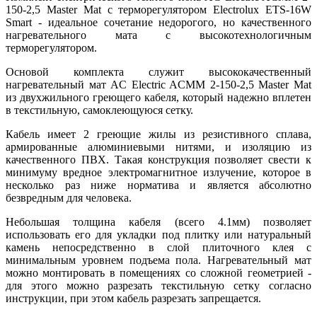
150-2,5 Master Mat с терморегулятором Electrolux ETS-16W
Smart - идеальное сочетание недорогого, но качественного
нагревательного мата с высокотехнологичным
терморегулятором.
Основой комплекта служит высококачественный
нагревательный мат AC Electric ACMM 2-150-2,5 Master Mat
из двухжильного греющего кабеля, который надежно вплетен
в текстильную, самоклеющуюся сетку.
Кабель имеет 2 греющие жилы из резистивного сплава,
армированные алюминиевыми нитями, и изоляцию из
качественного ПВХ. Такая конструкция позволяет свести к
минимуму вредное электромагнитное излучение, которое в
несколько раз ниже норматива и является абсолютно
безвредным для человека.
Небольшая толщина кабеля (всего 4.1мм) позволяет
использовать его для укладки под плитку или натуральный
камень непосредственно в слой плиточного клея с
минимальным уровнем подъема пола. Нагревательный мат
можно монтировать в помещениях со сложной геометрией -
для этого можно разрезать текстильную сетку согласно
инструкции, при этом кабель разрезать запрещается.