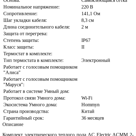
Основа:
Самоклеющаяся сетка
Номинальное напряжение:
220 В
Сопротивление:
141,1 Ом
Шаг укладки кабеля:
8,3 см
Длина соединительного кабеля:
2 м
Защита от перегрева:
Степень защиты:
IP67
Класс защиты:
II
Термостат в комплекте:
Тип термостата в комплекте:
Электронный
Работает с голосовым помощником
"Алиса"
Работает с голосовым помощником
"Маруся":
Работает в системе Умный дом:
Протокол связи Умного дома:
Wi-Fi
Экосистема Умного дома:
Hommyn
Страна производства:
Китай
Гарантийный срок:
36 месяцев
Описание
Комплект электрического теплого пола AC Electric ACMM 2-