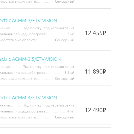
рмостата в комплекте:
Сенсорный
lectric ACMM-3/ETV-VISION
нение:
Под плитку, под керамогранит
12 455
₽
альная площадь обогрева:
3 м²
рмостата в комплекте:
Сенсорный
ectric ACMM-3,5/ETV-VISION
нение:
Под плитку, под керамогранит
11 890
₽
альная площадь обогрева:
3,5 м²
рмостата в комплекте:
Сенсорный
lectric ACMM-4/ETV-VISION
нение:
Под плитку, под керамогранит
12 490
₽
альная площадь обогрева:
4 м²
рмостата в комплекте:
Сенсорный