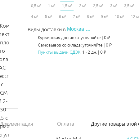
0,5 м²
1 м²
1,5 м²
2 м²
2,5 м²
3 м²
3,5 м²
4 м²
5 м²
6 м²
7 м²
8 м²
9 м²
10 м²
12 м
Москва
Виды доставки в
Курьерская доставка:
уточняйте
|
0
₽
Самовывоз со склада:
уточняйте | 0 ₽
Пункты выдачи СДЭК:
1 - 2 дн.
|
0
₽
Документация
Оплата
Другие товары этой