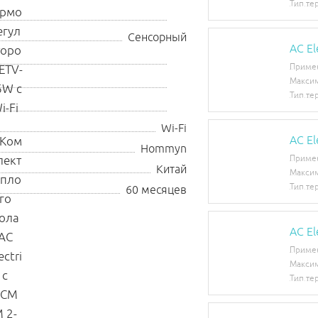
Тип те
Сенсорный
AC E
Приме
Максим
Тип те
Wi-Fi
AC El
Hommyn
Приме
Китай
Максим
Тип те
60 месяцев
AC E
Приме
Максим
Тип те