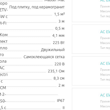
Master Mat
AC El
Под плитку, под керамогранит
Приме
Максим
1,5 м²
Тип те
3 м
0,5 м
AC E
4,1 мм
Приме
225 Вт
Максим
Тип те
Двужильный
Самоклеющаяся сетка
AC E
220 В
Приме
235,1 Ом
Максим
8,3 см
Тип те
2 м
AC El
IP67
Приме
Максим
II