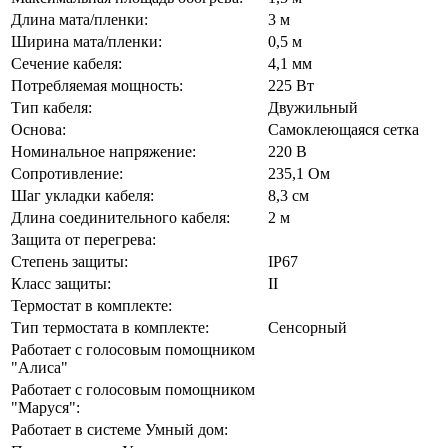
Длина мата/пленки:
3 м
Ширина мата/пленки:
0,5 м
Сечение кабеля:
4,1 мм
Потребляемая мощность:
225 Вт
Тип кабеля:
Двужильный
Основа:
Самоклеющаяся сетка
Номинальное напряжение:
220 В
Сопротивление:
235,1 Ом
Шаг укладки кабеля:
8,3 см
Длина соединительного кабеля:
2 м
Защита от перегрева:
Степень защиты:
IP67
Класс защиты:
II
Термостат в комплекте:
Тип термостата в комплекте:
Сенсорный
Работает с голосовым помощником
"Алиса"
Работает с голосовым помощником
"Маруся":
Работает в системе Умный дом: