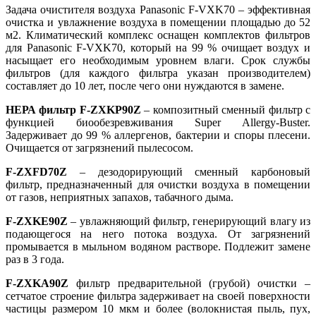
Задача очистителя воздуха Panasonic F-VXK70 – эффективная
очистка и увлажнение воздуха в помещении площадью до 52
м2. Климатический комплекс оснащен комплектов фильтров
для Panasonic F-VXK70, который на 99 % очищает воздух и
насыщает его необходимым уровнем влаги. Срок службы
фильтров (для каждого фильтра указан производителем)
составляет до 10 лет, после чего они нуждаются в замене.
НЕРА фильтр F-ZXKP90Z
– композитный сменный фильтр с
функцией биообезревживания Super Allergy-Buster.
Задерживает до 99 % аллергенов, бактерии и споры плесени.
Очищается от загрязнений пылесосом.
F-ZXFD70Z
– дезодорирующий сменный карбоновый
фильтр, предназначенный для очистки воздуха в помещении
от газов, неприятных запахов, табачного дыма.
F-ZXKE90Z
– увлажняющий фильтр, генерирующий влагу из
подающегося на него потока воздуха. От загрязнений
промывается в мыльном водяном растворе. Подлежит замене
раз в 3 года.
F-ZXKA90Z
фильтр предварительной (грубой) очистки –
сетчатое строение фильтра задерживает на своей поверхности
частицы размером 10 мкм и более (волокнистая пыль, пух,