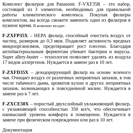
Комплект фильтров для Panasonic F-VXF35R – это набор,
состоящий из 3 элементов, необходимых для правильной
работы климатического комплекса. Покупая фильтры
комплектом, вы всегда сможете заменить один из фильтров в
нужное время.
В комплект входят:
F-ZXFP35X
– НЕРА фильтр, способный очистить воздух от
частиц, размером до 0,3 мкм. Подавляет активность вредных
микроорганизмов, предотвращает рост плесени. Благодаря
антибактериальным ферментам убивает бактерии и вирусы.
Super allery-buster – технология позволяет удалять из воздуха
17 видов аллергенов. Нуждается в замене раз в 10 лет.
F-ZXFD35X
– дезодорирующий фильтр на основе зеленого
чая. Очищает воздух от различных неприятных запахов, в том
числе табачного дыма, ароматов кухни и других неприятных
запахов, возникающих в повседневной жизни. Нуждается в
замене раз в 7 лет.
F-ZXCE50X
– пористый двухслойный увлажняющий фильтр,
с увлажняющей способностью 350 мл/ч, что обеспечивает
наивысший уровень комфорта в помещении. Нуждается в
замене при физическом повреждении или раз в 10 лет.
Документация