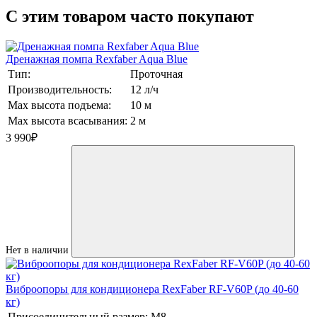
C этим товаром часто покупают
Дренажная помпа Rexfaber Aqua Blue
Тип:
Проточная
Производительность:
12 л/ч
Max высота подъема:
10 м
Max высота всасывания:
2 м
3 990
₽
Нет в наличии
Виброопоры для кондиционера RexFaber RF-V60P (до 40-60
кг)
Присоединительный размер:
М8