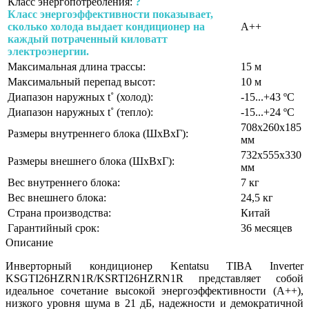
Класс энергопотребления:
?
Класс энергоэффективности показывает,
сколько холода выдает кондиционер на
A++
каждый потраченный киловатт
электроэнергии.
Максимальная длина трассы:
15 м
Максимальный перепад высот:
10 м
Диапазон наружных t˚ (холод):
-15...+43 ºС
Диапазон наружных t˚ (тепло):
-15...+24 ºС
708x260x185
Размеры внутреннего блока (ШхВхГ):
мм
732x555x330
Размеры внешнего блока (ШхВхГ):
мм
Вес внутреннего блока:
7 кг
Вес внешнего блока:
24,5 кг
Страна производства:
Китай
Гарантийный срок:
36 месяцев
Описание
Инверторный кондиционер Kentatsu TIBA Inverter
KSGTI26HZRN1R/KSRTI26HZRN1R представляет собой
идеальное сочетание высокой энергоэффективности (А++),
низкого уровня шума в 21 дБ, надежности и демократичной