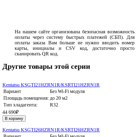
На нашем сайте организована безопасная возможность
оплаты через систему быстрых платежей (СБП). Для
оплаты заказа Вам больше не нужно вводить номер
карты, инициалы и CSV код, достаточно просто
сканировать QR код.
Другие товары этой серии
Kentatsu KSGTI21HZRN1R/KSRTI21HZRN1R
Вариант
Без Wi-Fi модуля
Площадь помещения:
до 20 м2
Тип хладагента:
R32
44 690₽
В корзину
Kentatsu KSGTI26HZRN1R/KSRTI26HZRN1R
Вариант
Без Wi-Fi модуля