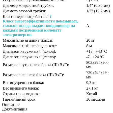
Диаметр жидкостной трубки:
1/4" (6,35 мм)
Диаметр газовой трубки:
1/2" (12,7 мм)
Класс энергопотребления:
?
Класс энергоэффективности показывает,
сколько холода выдает кондиционер на
A
каждый потраченный киловатт
электроэнергии.
Максимальная длина трассы:
20 м
Максимальный перепад высот:
8 м
Диапазон наружных t˚ (холод):
+18...+43 ºС
Диапазон наружных t˚ (тепло):
-7...+24 ºС
802х295х200
Размеры внутреннего блока (ШхВхГ):
мм
720x495x270
Размеры внешнего блока (ШхВхГ):
мм
Вес внутреннего блока:
9,3 кг
Вес внешнего блока:
27,1 кг
Страна производства:
Китай
Гарантийный срок:
36 месяцев
Описание
Документация