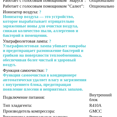
Работает с голосовым помощником "Маруся":
Опционально
Работает с голосовым помощником "Салют":
Опционально
Ионизатор воздуха:
?
Ионизатор воздуха — это устройство,
которое вырабатывает отрицательно
заряженные ионы для очистки воздуха,
снижая количество пыли, аллергенов и
бактерий в помещении.
Ультрафиолетовая лампа:
?
Ультрафиолетовая лампа убивает микробы
и предотвращает размножение бактерий и
грибков на поверхности теплообменника,
обеспечивая более чистый и здоровый
воздух.
Функция самоочистки:
?
Функция самоочистки в кондиционере
автоматически удаляет влагу и загрязнения
с внутреннего блока, предотвращая
появление плесени и неприятных запахов.
Внутренний
Подключение питания:
блок
Тип хладагента:
R410A
Производитель компрессора:
GMCC
Регулировка вертикальных жалюзи:
Ручная