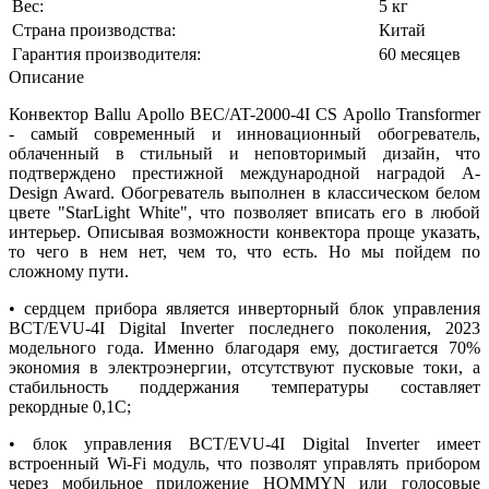
Вес:
5 кг
Страна производства:
Китай
Гарантия производителя:
60 месяцев
Описание
Конвектор Ballu Apollo BEC/AT-2000-4I CS Apollo Transformer
- самый современный и инновационный обогреватель,
облаченный в стильный и неповторимый дизайн, что
подтверждено престижной международной наградой A-
Design Award. Обогреватель выполнен в классическом белом
цвете "StarLight White", что позволяет вписать его в любой
интерьер. Описывая возможности конвектора проще указать,
то чего в нем нет, чем то, что есть. Но мы пойдем по
сложному пути.
• сердцем прибора является инверторный блок управления
BCT/EVU-4I Digital Inverter последнего поколения, 2023
модельного года. Именно благодаря ему, достигается 70%
экономия в электроэнергии, отсутствуют пусковые токи, а
стабильность поддержания температуры составляет
рекордные 0,1С;
• блок управления BCT/EVU-4I Digital Inverter имеет
встроенный Wi-Fi модуль, что позволят управлять прибором
через мобильное приложение HOMMYN или голосовые