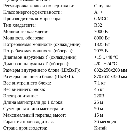
Регулировка жалюзи по вертикали:
С пульта
Класс энергоэффективности:
А++
Производитель компрессора:
GMCC
Тип хладагента:
R32
Мощность охлаждения:
7000 Вт
Мощность обогрева:
8000 Вт
Потребляемая мощность (охлаждение):
1825 Вт
Потребляемая мощность (обогрев):
2075 Вт
Диапазон наружных t˚ (охлаждение):
+15...+48 ºC
Диапазон наружных t˚ (обогрев):
-20...+24 ºС
Размеры внутреннего блока (ШхВхГ):
832x256x203 мм
Размеры внешнего блока (ШхВхГ):
870х655х320 мм
Вес внутреннего блока:
7,1 кг
Вес внешнего блока:
45 кг
Электропитание:
220В
Длина магистрали до 1 блока:
25 м
Суммарная длина магистрали:
50 м
Максимальный перепад высот:
15 м
Гарантия производителя:
36 месяцев
Страна производства:
Китай