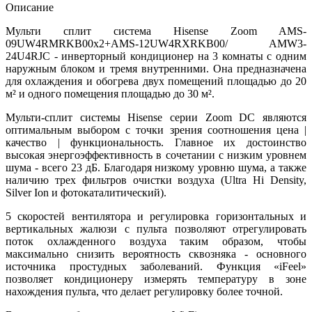
Описание
Мульти сплит система Hisense Zoom AMS-
09UW4RMRKB00х2+AMS-12UW4RXRKB00/ AMW3-
24U4RJC - инверторный кондиционер на 3 комнаты с одним
наружным блоком и тремя внутренними. Она предназначена
для охлаждения и обогрева двух помещений площадью до 20
м² и одного помещения площадью до 30 м².
Мульти-сплит системы Hisense серии Zoom DC являются
оптимальным выбором с точки зрения соотношения цена |
качество | функциональность. Главное их достоинство
высокая энергоэффективность в сочетании с низким уровнем
шума - всего 23 дБ. Благодаря низкому уровню шума, а также
наличию трех фильтров очистки воздуха (Ultra Hi Density,
Silver Ion и фотокаталитический).
5 скоростей вентилятора и регулировка горизонтальных и
вертикальных жалюзи с пульта позволяют отрегулировать
поток охлажденного воздуха таким образом, чтобы
максимально снизить вероятность сквозняка - основного
источника простудных заболеваний. Функция
«
iFeel
»
позволяет кондиционеру измерять температуру в зоне
нахождения пульта, что делает регулировку более точной.