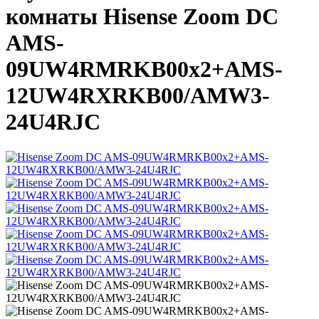
комнаты Hisense Zoom DC
AMS-
09UW4RMRKB00х2+AMS-
12UW4RXRKB00/AMW3-
24U4RJC