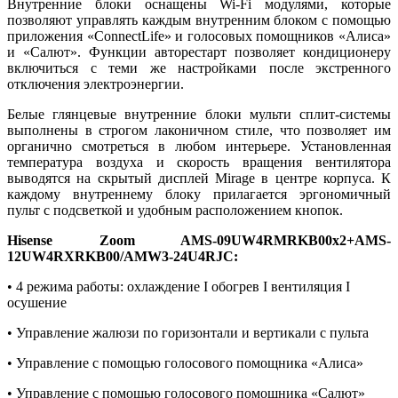
Внутренние блоки оснащены Wi-Fi модулями, которые
позволяют управлять каждым внутренним блоком с помощью
приложения «ConnectLife» и голосовых помощников «Алиса»
и
«
Салют
»
. Функции авторестарт позволяет кондиционеру
включиться с теми же настройками после экстренного
отключения электроэнергии.
Белые глянцевые внутренние блоки мульти сплит-системы
выполнены в строгом лаконичном стиле, что позволяет им
органично смотреться в любом интерьере. Установленная
температура воздуха и скорость вращения вентилятора
выводятся на скрытый дисплей Mirage в центре корпуса. К
каждому внутреннему блоку прилагается эргономичный
пульт с подсветкой и удобным расположением кнопок.
Hisense Zoom AMS-09UW4RMRKB00х2+AMS-
12UW4RXRKB00/AMW3-24U4RJC:
• 4 режима работы: охлаждение I обогрев I вентиляция I
осушение
• Управление жалюзи по горизонтали и вертикали с пульта
• Управление с помощью голосового помощника «Алиса»
• Управление с помощью голосового помощника «Салют»