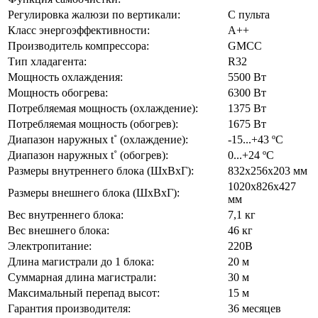
Регулировка жалюзи по вертикали:
С пульта
Класс энергоэффективности:
А++
Производитель компрессора:
GMCC
Тип хладагента:
R32
Мощность охлаждения:
5500 Вт
Мощность обогрева:
6300 Вт
Потребляемая мощность (охлаждение):
1375 Вт
Потребляемая мощность (обогрев):
1675 Вт
Диапазон наружных t˚ (охлаждение):
-15...+43 ºC
Диапазон наружных t˚ (обогрев):
0...+24 ºC
Размеры внутреннего блока (ШхВхГ):
832x256x203 мм
1020х826х427
Размеры внешнего блока (ШхВхГ):
мм
Вес внутреннего блока:
7,1 кг
Вес внешнего блока:
46 кг
Электропитание:
220В
Длина магистрали до 1 блока:
20 м
Суммарная длина магистрали:
30 м
Максимальный перепад высот:
15 м
Гарантия производителя:
36 месяцев