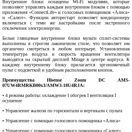
Внутренние блоки оснащены Wi-Fi модулями, которые
позволяют управлять каждым внутренним блоком с помощью
приложения
«
ConnectLife» и голосовых помощников «Алиса»
и
«
Салют
»
. Функции авторестарт позволяет кондиционеру
включиться с теми же настройками после экстренного
отключения электроэнергии.
Белые глянцевые внутренние блоки мульти сплит-системы
выполнены в строгом лаконичном стиле, что позволяет им
органично смотреться в любом интерьере. Установленная
температура воздуха и скорость вращения вентилятора
выводятся на скрытый дисплей Mirage в центре корпуса. К
каждому внутреннему блоку прилагается эргономичный
пульт с подсветкой и удобным расположением кнопок.
Преимущества Hisense Zoom DC AMS-
07UW4RMRKB00х3/AMW3-18U4RJA:
• 4 режима работы: охлаждение I обогрев I вентиляция I
осушение
• Управление жалюзи по горизонтали и вертикали с пульта
• Управление с помощью голосового помощника «Алиса»
• Управление с помощью голосового помощника «Салют»