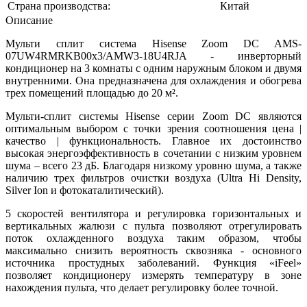
Страна производства:
Китай
Описание
Мульти сплит система Hisense Zoom DC AMS-
07UW4RMRKB00х3/AMW3-18U4RJA - инверторный
кондиционер на 3 комнаты с одним наружным блоком и двумя
внутренними. Она предназначена для охлаждения и обогрева
трех помещений площадью до 20 м².
Мульти-сплит системы Hisense серии Zoom DC являются
оптимальным выбором с точки зрения соотношения цена |
качество | функциональность. Главное их достоинство
высокая энергоэффективность в сочетании с низким уровнем
шума – всего 23 дБ. Благодаря низкому уровню шума, а также
наличию трех фильтров очистки воздуха (Ultra Hi Density,
Silver Ion и фотокаталитический).
5 скоростей вентилятора и регулировка горизонтальных и
вертикальных жалюзи с пульта позволяют отрегулировать
поток охлажденного воздуха таким образом, чтобы
максимально снизить вероятность сквозняка - основного
источника простудных заболеваний. Функция
«
iFeel
»
позволяет кондиционеру измерять температуру в зоне
нахождения пульта, что делает регулировку более точной.