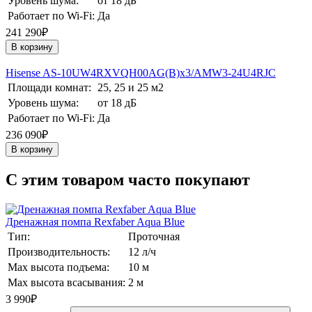
Уровень шума:
от 18 дБ
Работает по Wi-Fi:
Да
241 290₽
В корзину
Hisense AS-10UW4RXVQH00AG(B)х3/AMW3-24U4RJC
Площади комнат:
25, 25 и 25 м2
Уровень шума:
от 18 дБ
Работает по Wi-Fi:
Да
236 090₽
В корзину
C этим товаром часто покупают
Дренажная помпа Rexfaber Aqua Blue
Тип:
Проточная
Производительность:
12 л/ч
Max высота подъема:
10 м
Max высота всасывания:
2 м
3 990
₽