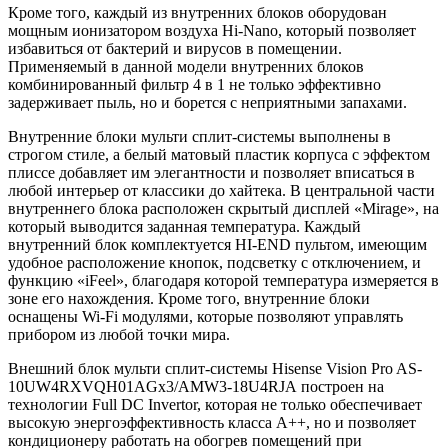
Кроме того, каждый из внутренних блоков оборудован
мощным ионизатором воздуха Hi-Nano, который позволяет
избавиться от бактерий и вирусов в помещении.
Применяемый в данной модели внутренних блоков
комбинированный фильтр 4 в 1 не только эффективно
задерживает пыль, но и борется с неприятными запахами.
Внутренние блоки мульти сплит-системы выполнены в
строгом стиле, а белый матовый пластик корпуса с эффектом
плиссе добавляет им элегантности и позволяет вписаться в
любой интерьер от классики до хайтека. В центральной части
внутреннего блока расположен скрытый дисплей «Mirage», на
который выводится заданная температура. Каждый
внутренний блок комплектуется HI-END пультом, имеющим
удобное расположение кнопок, подсветку с отключением, и
функцию «iFeel», благодаря которой температура измеряется в
зоне его нахождения. Кроме того, внутренние блоки
оснащены Wi-Fi модулями, которые позволяют управлять
прибором из любой точки мира.
Внешний блок мульти сплит-системы
Hisense Vision Pro AS-
10UW4RXVQH01AGх3/AMW3-18U4RJA
построен на
технологии Full DC Invertor, которая не только обеспечивает
высокую энергоэффективность класса А++, но и позволяет
кондиционеру работать на обогрев помещений при