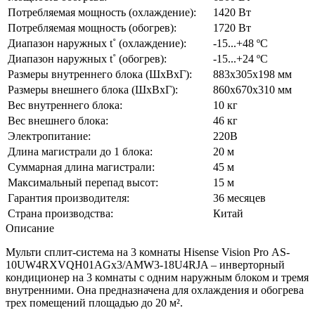
Потребляемая мощность (охлаждение):
1420 Вт
Потребляемая мощность (обогрев):
1720 Вт
Диапазон наружных t˚ (охлаждение):
-15...+48 ºС
Диапазон наружных t˚ (обогрев):
-15...+24 ºC
Размеры внутреннего блока (ШхВхГ):
883х305х198 мм
Размеры внешнего блока (ШхВхГ):
860х670х310 мм
Вес внутреннего блока:
10 кг
Вес внешнего блока:
46 кг
Электропитание:
220В
Длина магистрали до 1 блока:
20 м
Суммарная длина магистрали:
45 м
Максимальный перепад высот:
15 м
Гарантия производителя:
36 месяцев
Страна производства:
Китай
Описание
Мульти сплит-система на 3 комнаты Hisense Vision Pro AS-
10UW4RXVQH01AGх3/AMW3-18U4RJA – инверторный
кондиционер на 3 комнаты с одним наружным блоком и тремя
внутренними. Она предназначена для охлаждения и обогрева
трех помещений площадью до 20 м².