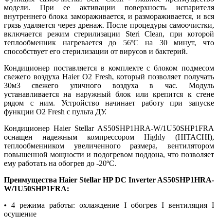
модели. При ее активации поверхность испарителя
внутреннего блока замораживается, и размораживается, и вся
грязь удаляется через дренаж. После процедуры самоочистки,
включается режим стерилизации Steri Clean, при которой
теплообменник нагревается до 56ºС на 30 минут, что
способствует его стерилизации от вирусов и бактерий.
Кондиционер поставляется в комплекте с блоком подмесом
свежего воздуха Haier O2 Fresh, который позволяет получать
30м3 свежего уличного воздуха в час. Модуль
устанавливается на наружный блок или крепится к стене
рядом с ним. Устройство начинает работу при запуске
функции O2 Fresh с пульта ДУ.
Кондиционер Haier Stellar AS50SHP1HRA-W/1U50SHP1FRA
оснащен надежным компрессором Highly (HITACHI),
теплообменником увеличенного размера, вентилятором
повышенной мощности и подогревом поддона, что позволяет
ему работать на обогрев до -20ºС.
Преимущества Haier Stellar HP DC Inverter AS50SHP1HRA-
W/1U50SHP1FRA:
• 4 режима работы: охлаждение I обогрев I вентиляция I
осушение