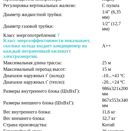
Регулировка вертикальных жалюзи:
С пульта
1/4" (6,35
Диаметр жидкостной трубки:
мм)
1/2" (12,7
Диаметр газовой трубки:
мм)
Класс энергопотребления:
?
Класс энергоэффективности показывает,
сколько холода выдает кондиционер на
A++
каждый потраченный киловатт
электроэнергии.
Максимальная длина трассы:
25 м
Максимальный перепад высот:
15 м
Диапазон наружных t˚ (холод):
-10...+43 ºС
Диапазон наружных t˚ (тепло):
-20...+24 ºС
986х321х200
Размеры внутреннего блока (ШхВхГ):
мм
867х553х340
Размеры внешнего блока (ШхВхГ):
мм
Вес внутреннего блока:
11,6 кг
Вес внешнего блока:
32,7 кг
Страна производства:
Китай