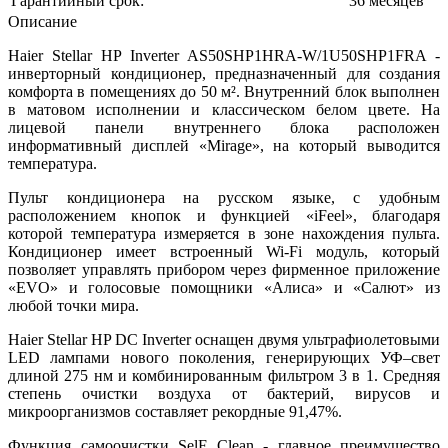
Гарантийный срок:
36 месяцев
Описание
Haier Stellar HP Inverter AS50SHP1HRA-W/1U50SHP1FRA -
инверторный кондиционер, предназначенный для создания
комфорта в помещениях до 50 м². Внутренний блок выполнен
в матовом исполнении и классическом белом цвете. На
лицевой панели внутреннего блока расположен
информативный дисплей «Mirage», на который выводится
температура.
Пульт кондиционера на русском языке, с удобным
расположением кнопок и функцией «iFeel», благодаря
которой температура измеряется в зоне нахождения пульта.
Кондиционер имеет встроенный Wi-Fi модуль, который
позволяет управлять прибором через фирменное приложение
«EVO» и голосовые помощники «Алиса» и «Салют» из
любой точки мира.
Haier Stellar HP DC Inverter оснащен двумя ультрафиолетовыми
LED лампами нового поколения, генерирующих УФ–свет
длиной 275 нм и комбинированным фильтром 3 в 1. Средняя
степень очистки воздуха от бактерий, вирусов и
микроорганизмов составляет рекордные 91,47%.
Функция самоочистки SelF Clean - главное преимущество