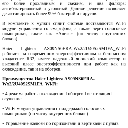
его более прохладным и свежим, и два фильтра:
антибактериальный и угольный. Данное решение позволяет
дезактивировать более 99% бактерий и вирусов.
В комплекте к мульти сплит системе поставляются Wi-Fi
модули управления со смартфона, а также через голосовые
помощники, такие как «Алиса» (по числу внутренних
блоков).
Haier Lightera AS09NS6ERA-Wх2/2U40S2SM1FA_Wi-Fi
работает на современном энергоэффективном и безопасном
хладагенте R32, имеет надежный японский компрессор и
высокий класс энергоэффективности при работе как на
охлаждение, так и на обогрев.
Преимущества
Haier Lightera AS09NS6ERA-
Wх2/2U40S2SM1FA_Wi-Fi:
• 4 режима работы: охлаждение I обогрев I вентиляция I
осушение
• Wi-Fi модули управления с поддержкой голосовых
помощников (по числу внутренних блоков)
• Управление жалюзи по горизонтали и вертикали с пульта