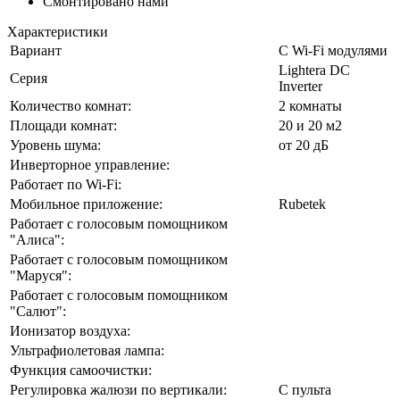
Смонтировано нами
Характеристики
Вариант
С Wi-Fi модулями
Lightera DC
Серия
Inverter
Количество комнат:
2 комнаты
Площади комнат:
20 и 20 м2
Уровень шума:
от 20 дБ
Инверторное управление:
Работает по Wi-Fi:
Мобильное приложение:
Rubetek
Работает с голосовым помощником
"Алиса":
Работает с голосовым помощником
"Маруся":
Работает с голосовым помощником
"Салют":
Ионизатор воздуха:
Ультрафиолетовая лампа:
Функция самоочистки:
Регулировка жалюзи по вертикали:
С пульта