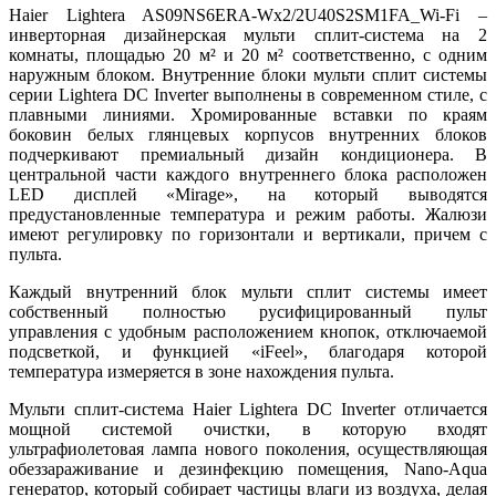
Haier Lightera AS09NS6ERA-Wх2/2U40S2SM1FA_Wi-Fi –
инверторная дизайнерская мульти сплит-система на 2
комнаты, площадью 20 м² и 20 м² соответственно, с одним
наружным блоком. Внутренние блоки мульти сплит системы
серии Lightera DC Inverter выполнены в современном стиле, с
плавными линиями. Хромированные вставки по краям
боковин белых глянцевых корпусов внутренних блоков
подчеркивают премиальный дизайн кондиционера. В
центральной части каждого внутреннего блока расположен
LED дисплей «Mirage», на который выводятся
предустановленные температура и режим работы. Жалюзи
имеют регулировку по горизонтали и вертикали, причем с
пульта.
Каждый внутренний блок мульти сплит системы имеет
собственный полностью русифицированный пульт
управления с удобным расположением кнопок, отключаемой
подсветкой, и функцией «iFeel», благодаря которой
температура измеряется в зоне нахождения пульта.
Мульти сплит-система Haier Lightera DC Inverter отличается
мощной системой очистки, в которую входят
ультрафиолетовая лампа нового поколения, осуществляющая
обеззараживание и дезинфекцию помещения, Nano-Aqua
генератор, который собирает частицы влаги из воздуха, делая