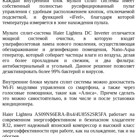
Каждый внутренний блок мульти сплит системы имеет
собственный полностью русифицированный пульт
управления с удобным расположением кнопок, отключаемой
подсветкой, и функцией «iFeel», благодаря которой
температура измеряется в зоне нахождения пульта.
Мульти сплит-система Haier Lightera DC Inverter отличается
мощной системой очистки, в которую входят
ультрафиолетовая лампа нового поколения, осуществляющая
обеззараживание и дезинфекцию помещения, Nano-Aqua
генератор, который собирает частицы влаги из воздуха, делая
его более прохладным и свежим, и два фильтра:
антибактериальный и угольный. Данное решение позволяет
дезактивировать более 99% бактерий и вирусов.
Внутренние блоки мульти сплит системы можно дооснастить
Wi-Fi модулями управления со смартфона, а также через
голосовые помощники, такие как «Алиса». Причем сделать
это можно самостоятельно, в том числе и после установки
кондиционера.
Haier Lightera AS09NS6ERA-Bх4/4U85S2SR5FA работает на
современном энергоэффективном и безопасном хладагенте
R32, имеет надежный японский компрессор и высокий класс
энергоэффективности при работе, как на охлаждение, так и на
обогрев.