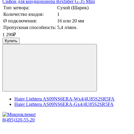
Сифон для кондиционера Rexfaber G-35 Mini
Тип затвора:
Сухой (Шарик)
Количество входов:
1
Ø подключения:
16 или 20 мм
Пропускная способность:
5,4 л/мин.
1 290
₽
Купить
Haier Lightera AS09NS6ERA-Wх4/4U85S2SR5FA
Haier Lightera AS09NS6ERA-Gх4/4U85S2SR5FA
8(495)320-55-20