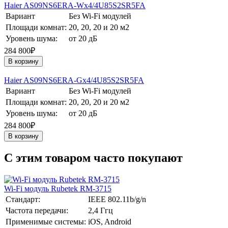
Haier AS09NS6ERA-Wх4/4U85S2SR5FA
Вариант
Без Wi-Fi модулей
Площади комнат:
20, 20, 20 и 20 м2
Уровень шума:
от 20 дБ
284 800₽
В корзину
Haier AS09NS6ERA-Gх4/4U85S2SR5FA
Вариант
Без Wi-Fi модулей
Площади комнат:
20, 20, 20 и 20 м2
Уровень шума:
от 20 дБ
284 800₽
В корзину
C этим товаром часто покупают
Wi-Fi модуль Rubetek RM-3715
Стандарт:
IEEE 802.11b/g/n
Частота передачи:
2,4 Ггц
Применимые системы:
iOS, Android