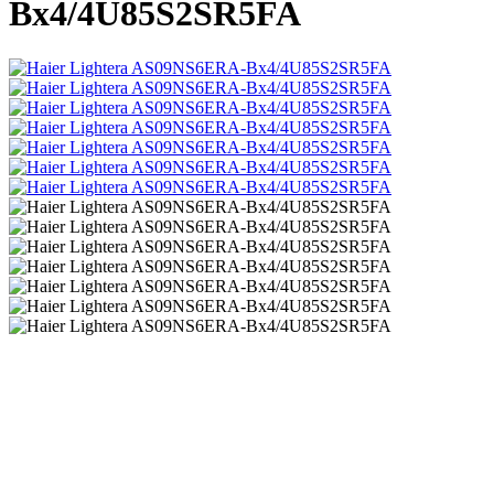
Bх4/4U85S2SR5FA