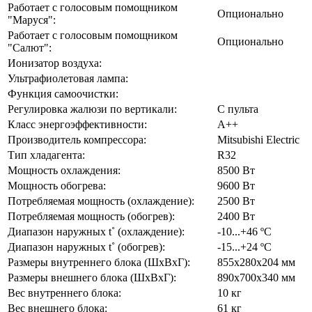
Работает с голосовым помощником
Опционально
"Маруся":
Работает с голосовым помощником
Опционально
"Салют":
Ионизатор воздуха:
Ультрафиолетовая лампа:
Функция самоочистки:
Регулировка жалюзи по вертикали:
С пульта
Класс энергоэффективности:
А++
Производитель компрессора:
Mitsubishi Electric
Тип хладагента:
R32
Мощность охлаждения:
8500 Вт
Мощность обогрева:
9600 Вт
Потребляемая мощность (охлаждение):
2500 Вт
Потребляемая мощность (обогрев):
2400 Вт
Диапазон наружных t˚ (охлаждение):
-10...+46 ºC
Диапазон наружных t˚ (обогрев):
-15...+24 ºC
Размеры внутреннего блока (ШхВхГ):
855х280х204 мм
Размеры внешнего блока (ШхВхГ):
890х700х340 мм
Вес внутреннего блока:
10 кг
Вес внешнего блока:
61 кг