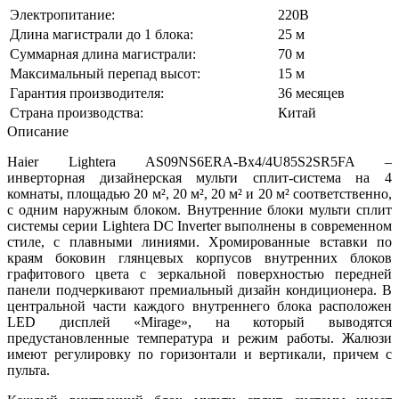
Электропитание:
220В
Длина магистрали до 1 блока:
25 м
Суммарная длина магистрали:
70 м
Максимальный перепад высот:
15 м
Гарантия производителя:
36 месяцев
Страна производства:
Китай
Описание
Haier Lightera AS09NS6ERA-Bх4/4U85S2SR5FA –
инверторная дизайнерская мульти сплит-система на 4
комнаты, площадью 20 м², 20 м², 20 м² и 20 м² соответственно,
с одним наружным блоком. Внутренние блоки мульти сплит
системы серии Lightera DC Inverter выполнены в современном
стиле, с плавными линиями. Хромированные вставки по
краям боковин глянцевых корпусов внутренних блоков
графитового цвета с зеркальной поверхностью передней
панели подчеркивают премиальный дизайн кондиционера. В
центральной части каждого внутреннего блока расположен
LED дисплей «Mirage», на который выводятся
предустановленные температура и режим работы. Жалюзи
имеют регулировку по горизонтали и вертикали, причем с
пульта.