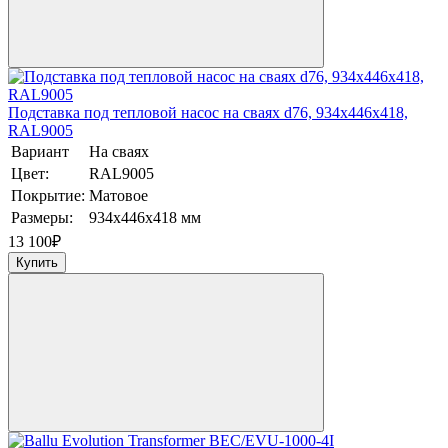
Подставка под тепловой насос на сваях d76, 934х446х418,
RAL9005
Вариант
На сваях
Цвет:
RAL9005
Покрытие:
Матовое
Размеры:
934х446х418 мм
13 100
₽
Купить