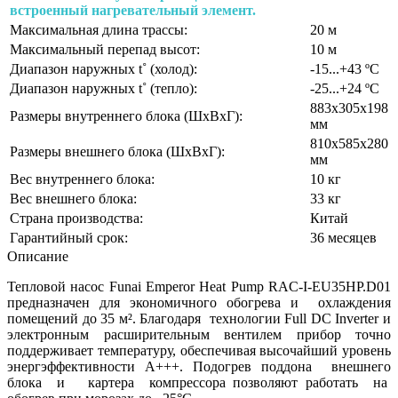
встроенный нагревательный элемент.
Максимальная длина трассы:
20 м
Максимальный перепад высот:
10 м
Диапазон наружных t˚ (холод):
-15...+43 ºС
Диапазон наружных t˚ (тепло):
-25...+24 ºС
883х305х198
Размеры внутреннего блока (ШхВхГ):
мм
810x585x280
Размеры внешнего блока (ШхВхГ):
мм
Вес внутреннего блока:
10 кг
Вес внешнего блока:
33 кг
Страна производства:
Китай
Гарантийный срок:
36 месяцев
Описание
Тепловой насос Funai Emperor Heat Pump
RAC-I-EU35HP.D01
предназначен для экономичного обогрева и охлаждения
помещений до 35 м². Благодаря технологии Full DC Inverter и
электронным расширительным вентилем прибор точно
поддерживает температуру, обеспечивая высочайший уровень
энергэффективности А+++. Подогрев поддона внешнего
блока и картера компрессора позволяют работать на