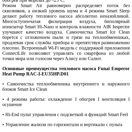
обогрев при морозах до –25°C.
Режим Smart Air равномерно распределяет поток без
сквозняков, а низкий уровень шума и 4 режима Smart Sleep
делают работу теплового насоса абсолютно неназойливой.
Многоступенчатая фильтрация воздуха, биполярный
ионизатор Smart Hi-Nano и контроль влажности AIR Inspector
улучшают качество воздуха. Самоочистка Smart Ice Clean
борется с отложением пыли и грязи на теплообменниках,
продлевая срок службы прибора и препятствуя размножению
плесени. Встроенный Wi-Fi модуль с поддержкой приложения
ConnectLife позволяют управлять со смартфона из любой
точки мира или голосом через Алису или Салют.
Основные преимущества теплового насоса Funai Emperor
Heat Pump RAC-I-EU35HP.D01
• Самоочистка теплообменника внутреннего и наружного
блоков Smart Ice Clean
• 4 режима работы: охлаждение I обогрев I вентиляция I
осушение
• Hi-End пульт управления с подсветкой и функций Smart Feel
• Управление жалюзи по горизонтали и вертикали с пульта