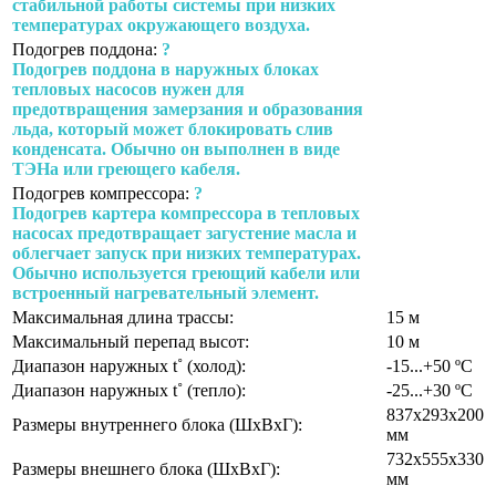
стабильной работы системы при низких
температурах окружающего воздуха.
Подогрев поддона:
?
Подогрев поддона в наружных блоках
тепловых насосов нужен для
предотвращения замерзания и образования
льда, который может блокировать слив
конденсата. Обычно он выполнен в виде
ТЭНа или греющего кабеля.
Подогрев компрессора:
?
Подогрев картера компрессора в тепловых
насосах предотвращает загустение масла и
облегчает запуск при низких температурах.
Обычно используется греющий кабели или
встроенный нагревательный элемент.
Максимальная длина трассы:
15 м
Максимальный перепад высот:
10 м
Диапазон наружных t˚ (холод):
-15...+50 ºС
Диапазон наружных t˚ (тепло):
-25...+30 ºС
837x293x200
Размеры внутреннего блока (ШхВхГ):
мм
732х555х330
Размеры внешнего блока (ШхВхГ):
мм