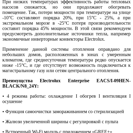
При низких температурах эффективность работы тепловых
насосов снижается, но они продолжают обогревать
помещение. Так, потери мощности при температуре на улице
-10°С составляют порядка 20%, при 15°С - 25%, а при
экстремальном морозе в -25°С потеря производительности
составит порядка 45% мощности. В этой связи рекомендуем
предусмотреть дополнительные источники тепла, например
экономичные инверторные конвекторы Electrolux.
Применение данной системы отопления оправдано для
небольших домов, расположенных в зонах с умеренным
климатом, где среднесуточная температура редко опускается
ниже -15°С, и где отсутствует возможность подключиться к
магистральному газу или сетям центрального отопления.
Преимущства Electrolux Enterprise EACS/I-09HEN-
BLACK/N8_24Y:
• 4 режима работы: охлаждение I обогрев I вентиляция I
осушение
• Функция самоочистки замораживанием со стерилизацией
• Жалюзи увеличенной ширины с регулировкой с пульта
• Встроенный Wi-Fi модуль с приложением «GREE+»