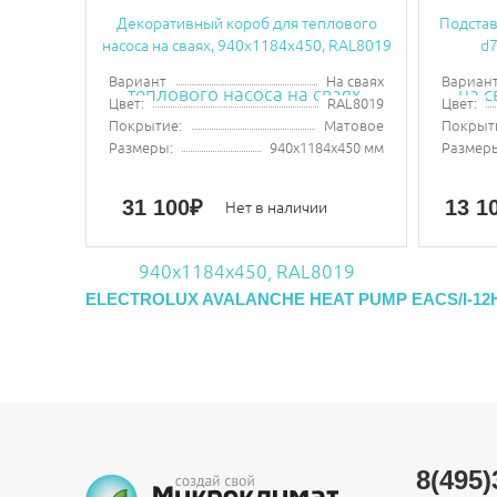
Декоративный короб для теплового
Подстав
насоса на сваях, 940х1184х450, RAL8019
d7
Вариант
На сваях
Вариан
Цвет:
RAL8019
Цвет:
Покрытие:
Матовое
Покрыт
Размеры:
940х1184х450 мм
Размер
31 100
₽
13 1
Нет в наличии
ELECTROLUX AVALANCHE HEAT PUMP EACS/I-12
8(495)