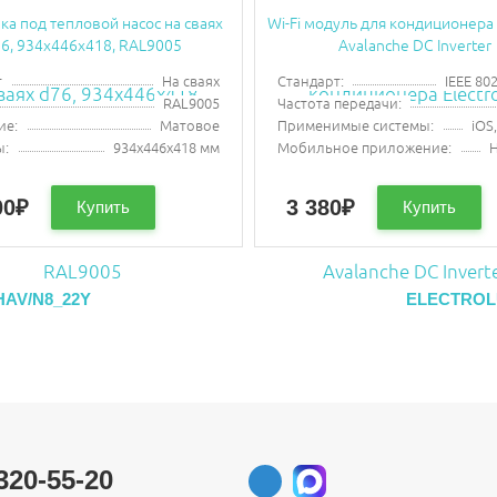
ка под тепловой насос на сваях
Wi-Fi модуль для кондиционера 
6, 934х446х418, RAL9005
Avalanche DC Inverter
т
На сваях
Стандарт:
IEEE 80
RAL9005
Частота передачи:
ие:
Матовое
Применимые системы:
iOS
ы:
934х446х418 мм
Мобильное приложение:
00
₽
3 380
₽
Купить
Купить
HAV/N8_22Y
ELECTROLU
320-55-20