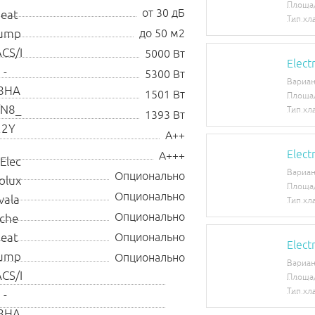
Площа
от 30 дБ
Тип хл
до 50 м2
5000 Вт
Elect
5300 Вт
Вариан
1501 Вт
Площа
Тип хл
1393 Вт
A++
Elect
A+++
Вариан
Опционально
Площа
Опционально
Тип хл
Опционально
Опционально
Elec
Опционально
Вариан
Площа
Тип хл