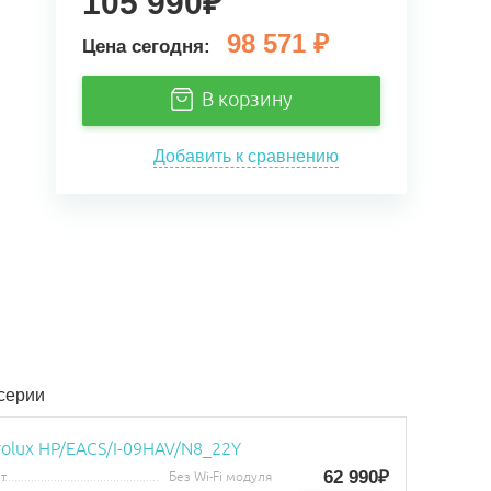
105 990
₽
98 571
₽
Цена сегодня:
В корзину
Добавить к сравнению
 серии
rolux HP/EACS/I-09HAV/N8_22Y
62 990₽
т
Без Wi-Fi модуля