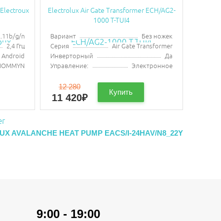
Electroux
Electrolux Air Gate Transformer ECH/AG2-
1000 T-TUI4
2.11b/g/n
Вариант
Без ножек
2,4 Ггц
Серия
Air Gate Transformer
, Android
Инверторный
Да
HOMMYN
Управление:
Электронное
12 280
Купить
11 420
₽
X AVALANCHE HEAT PUMP EACS/I-24HAV/N8_22Y
9:00 - 19:00