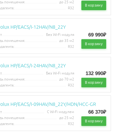
дь помещения:
до 25 м2
В корзину
адагента:
R32
rolux HP/EACS/I-12HAV/N8_22Y
69 990₽
т
Без Wi-Fi модуля
дь помещения:
до 35 м2
В корзину
адагента:
R32
rolux HP/EACS/I-24HAV/N8_22Y
132 990₽
т
Без Wi-Fi модуля
дь помещения:
до 70 м2
В корзину
адагента:
R32
trolux HP/EACS/I-09HAV/N8_22Y/HDN/HCC-GR
66 370₽
т
С Wi-Fi модулем
дь помещения:
до 25 м2
В корзину
адагента:
R32