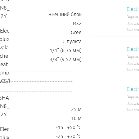
Elec
Внешний блок
Вариан
R32
Площа
Тип хл
Gree
С пульта
Elec
1/4" (6,35 мм)
Вариан
3/8" (9,52 мм)
Площа
Тип хл
Elec
Вариан
Площа
25 м
Тип хл
10 м
-15...+50 ºС
-25...+30 ºС