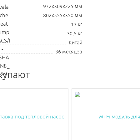
972х309х225 мм
802х555х350 мм
13 кг
30,5 кг
Китай
36 месяцев
купают