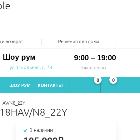
ble
 и возврат
Решения для дома
Шоу рум
9:00 – 19:00
ул. Школьная, д. 78
Ежедневно
0
0
Ж
ШОУ РУМ
КОНТАКТЫ
8HAV/N8_22Y
I-18HAV/N8_22Y
В наличии