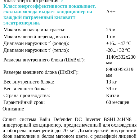
Класс энергопотребления:
?
Класс энергоэффективности показывает,
сколько холода выдает кондиционер на
A++
каждый потраченный киловатт
электроэнергии.
Максимальная длина трассы:
25 м
Максимальный перепад высот:
15 м
Диапазон наружных t˚ (холод):
+16...+47 ºС
Диапазон наружных t˚ (тепло):
-20...+32 ºС
1140х332х230
Размеры внутреннего блока (ШхВхГ):
мм
890х695х319
Размеры внешнего блока (ШхВхГ):
мм
Вес внутреннего блока:
13 кг
Вес внешнего блока:
39 кг
Страна производства:
Китай
Гарантийный срок:
60 месяцев
Описание
Сплит система Ballu Defender DC Inverter BSHI-24HN8 -
инверторный кондиционер, предназначенный для охлаждения
и обогрева помещений до 70 м². Дизайнерский внутренний
блок выполнен в белом матовом цвете, с рельефной лицевой