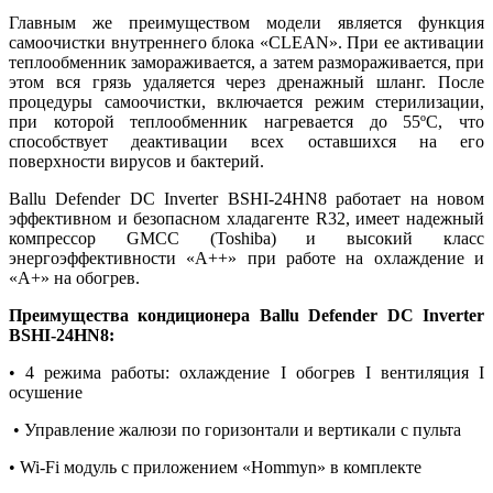
Главным же преимуществом модели является функция
самоочистки внутреннего блока «CLEAN». При ее активации
теплообменник замораживается, а затем размораживается, при
этом вся грязь удаляется через дренажный шланг. После
процедуры самоочистки, включается режим стерилизации,
при которой теплообменник нагревается до 55ºС, что
способствует деактивации всех оставшихся на его
поверхности вирусов и бактерий.
Ballu Defender DC Inverter BSHI-24HN8 работает на новом
эффективном и безопасном хладагенте R32, имеет надежный
компрессор GMCC (Toshiba) и высокий класс
энергоэффективности «А++» при работе на охлаждение и
«А+» на обогрев.
Преимущества кондиционера Ballu Defender DC Inverter
BSHI-24HN8:
• 4 режима работы: охлаждение I обогрев I вентиляция I
осушение
• Управление жалюзи по горизонтали и вертикали с пульта
• Wi-Fi модуль с приложением «Hommyn» в комплекте