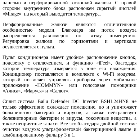
панелью и перфорированной заслонкой жалюзи. С правой
стороны внутреннего блока расположен скрытый дисплей
«Mirage», на который выводится температура.
Перфорированные жалюзи являются отличительной
особенностью модели. Благодаря им поток воздуха
распределяется равномерно по всему помещению.
Регулировка жалюзи по горизонтали и вертикали
осуществляется с пульта.
Пульт кондиционера имеет удобное расположение кнопок,
подсветку с отключением, и функцию «iFeel», благодаря
которой температура измеряется в зоне его нахождения.
Кондиционер поставляется в комплекте с Wi-Fi модулем,
который позволяет управлять прибором через мобильное
приложение «HOMMYN» или голосовые помощники
«Алиса», «Маруся» и «Салют».
Сплит-система Ballu Defender DC Inverter BSHI-24HN8 не
только эффективно охлаждает помещение, но и уничтожает
большинство бактерий и вирусов, а также нейтрализует
болезнетворные бактерии и вирусы, токсичные вещества, а
также неприятные запахи. Все это благодаря двойной системе
очистки воздуха: ультрафиолетовой бактерицидной лампе и
комбинированному фильтру 3 в 1.