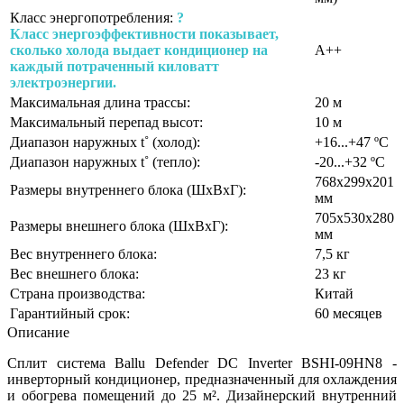
Класс энергопотребления:
?
Класс энергоэффективности показывает,
сколько холода выдает кондиционер на
A++
каждый потраченный киловатт
электроэнергии.
Максимальная длина трассы:
20 м
Максимальный перепад высот:
10 м
Диапазон наружных t˚ (холод):
+16...+47 ºС
Диапазон наружных t˚ (тепло):
-20...+32 ºС
768х299х201
Размеры внутреннего блока (ШхВхГ):
мм
705х530х280
Размеры внешнего блока (ШхВхГ):
мм
Вес внутреннего блока:
7,5 кг
Вес внешнего блока:
23 кг
Страна производства:
Китай
Гарантийный срок:
60 месяцев
Описание
Сплит система Ballu Defender DC Inverter BSHI-09HN8 -
инверторный кондиционер, предназначенный для охлаждения
и обогрева помещений до 25 м². Дизайнерский внутренний