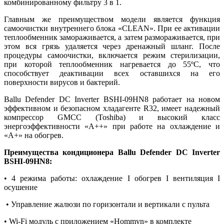
комбинированному фильтру 3 в 1.
Главным же преимуществом модели является функция
самоочистки внутреннего блока «CLEAN». При ее активации
теплообменник замораживается, а затем размораживается, при
этом вся грязь удаляется через дренажный шланг. После
процедуры самоочистки, включается режим стерилизации,
при которой теплообменник нагревается до 55ºС, что
способствует деактивации всех оставшихся на его
поверхности вирусов и бактерий.
Ballu Defender DC Inverter BSHI-09HN8 работает на новом
эффективном и безопасном хладагенте R32, имеет надежный
компрессор GMCC (Toshiba) и высокий класс
энергоэффективности «А++» при работе на охлаждение и
«А+» на обогрев.
Преимущества кондиционера Ballu Defender DC Inverter
BSHI-09HN8:
• 4 режима работы: охлаждение I обогрев I вентиляция I
осушение
• Управление жалюзи по горизонтали и вертикали с пульта
• Wi-Fi модуль с приложением «Hommyn» в комплекте