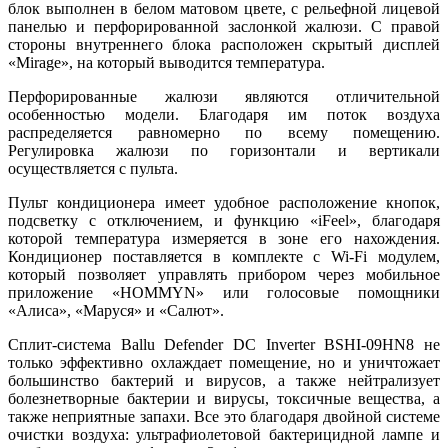
блок выполнен в белом матовом цвете, с рельефной лицевой
панелью и перфорированной заслонкой жалюзи. С правой
стороны внутреннего блока расположен скрытый дисплей
«Mirage», на который выводится температура.
Перфорированные жалюзи являются отличительной
особенностью модели. Благодаря им поток воздуха
распределяется равномерно по всему помещению.
Регулировка жалюзи по горизонтали и вертикали
осуществляется с пульта.
Пульт кондиционера имеет удобное расположение кнопок,
подсветку с отключением, и функцию «iFeel», благодаря
которой температура измеряется в зоне его нахождения.
Кондиционер поставляется в комплекте с Wi-Fi модулем,
который позволяет управлять прибором через мобильное
приложение «HOMMYN» или голосовые помощники
«Алиса», «Маруся» и «Салют».
Сплит-система Ballu Defender DC Inverter BSHI-09HN8 не
только эффективно охлаждает помещение, но и уничтожает
большинство бактерий и вирусов, а также нейтрализует
болезнетворные бактерии и вирусы, токсичные вещества, а
также неприятные запахи. Все это благодаря двойной системе
очистки воздуха: ультрафиолетовой бактерицидной лампе и