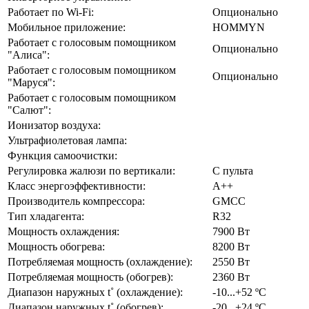
Работает по Wi-Fi:
Опционально
Мобильное приложение:
HOMMYN
Работает с голосовым помощником
Опционально
"Алиса":
Работает с голосовым помощником
Опционально
"Маруся":
Работает с голосовым помощником
"Салют":
Ионизатор воздуха:
Ультрафиолетовая лампа:
Функция самоочистки:
Регулировка жалюзи по вертикали:
С пульта
Класс энергоэффективности:
А++
Производитель компрессора:
GMCC
Тип хладагента:
R32
Мощность охлаждения:
7900 Вт
Мощность обогрева:
8200 Вт
Потребляемая мощность (охлаждение):
2550 Вт
Потребляемая мощность (обогрев):
2360 Вт
Диапазон наружных t˚ (охлаждение):
-10...+52 ºС
Диапазон наружных t˚ (обогрев):
-20...+24 ºC