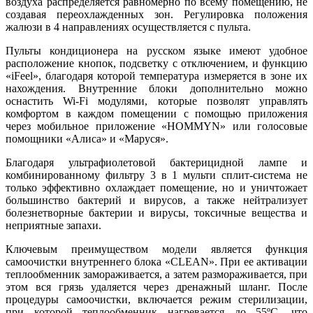
воздуха распределяется равномерно по всему помещению, не
создавая переохлажденных зон. Регулировка положения
жалюзи в 4 направлениях осуществляется с пульта.
Пульты кондиционера на русском языке имеют удобное
расположение кнопок, подсветку с отключением, и функцию
«iFeel», благодаря которой температура измеряется в зоне их
нахождения. Внутренние блоки дополнительно можно
оснастить Wi-Fi модулями, которые позволят управлять
комфортом в каждом помещении с помощью приложения
через мобильное приложение «HOMMYN» или голосовые
помощники «Алиса» и «Маруся».
Благодаря ультрафиолетовой бактерицидной лампе и
комбинированному фильтру 3 в 1 мульти сплит-система не
только эффективно охлаждает помещение, но и уничтожает
большинство бактерий и вирусов, а также нейтрализует
болезнетворные бактерии и вирусы, токсичные вещества и
неприятные запахи.
Ключевым преимуществом модели является функция
самоочистки внутреннего блока «CLEAN». При ее активации
теплообменник замораживается, а затем размораживается, при
этом вся грязь удаляется через дренажный шланг. После
процедуры самоочистки, включается режим стерилизации,
при которой теплообменник нагревается до 55ºС, что