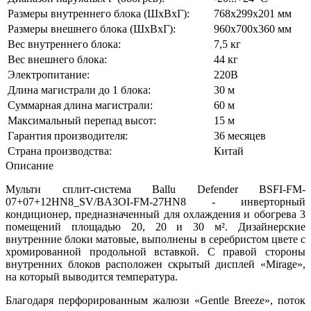
Размеры внутреннего блока (ШхВхГ):
768х299х201 мм
Размеры внешнего блока (ШхВхГ):
960х700х360 мм
Вес внутреннего блока:
7,5 кг
Вес внешнего блока:
44 кг
Электропитание:
220В
Длина магистрали до 1 блока:
30 м
Суммарная длина магистрали:
60 м
Максимальный перепад высот:
15 м
Гарантия производителя:
36 месяцев
Страна производства:
Китай
Описание
Мульти сплит-система Ballu Defender BSFI-FM-
07+07+12HN8_SV/BA3OI-FM-27HN8 - инверторный
кондиционер, предназначенный для охлаждения и обогрева 3
помещений площадью 20, 20 и 30 м².
Дизайнерские
внутренние блоки матовые, выполнены в серебристом цвете с
хромированной продольной вставкой
. С правой стороны
внутренних блоков расположен скрытый дисплей «Mirage»,
на который выводится температура.
Благодаря перфорированным жалюзи «Gentle Breeze», поток