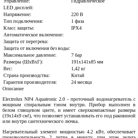
Управление:
Гидравлическое
LED дисплей:
Напряжение:
220 В
Тип подключения:
1 фаза
Класс защиты:
IPX4
Автоматическое включение:
Защита от перегрева:
Защита от включения без воды:
Максимальное давление:
7 бар
Размеры (ШхВхГ):
191х141х85 мм
Вес:
1,42 кг
Страна производства:
Китай
Гарантия производителя:
24 месяца
Описание
Electrolux NP4 Aquatronic 2.0 - проточный водонагреватель с
мощным спиральным тэном внутри. Прибор выполнен в
белом глянцевом цвете, и имеет сверхкомпактные размеры
(19х14х9 см!), что позволяет устанавливать его под раковиной
или внутри сантехнического лючка.
Нагревательный элемент мощностью 4.2 кВт, обеспечивает
производительность 2 литра в минуту, при этом дельта