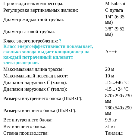
Производитель компрессора:
Mitsubishi
Регулировка вертикальных жалюзи:
С пульта
1/4" (6,35
Диаметр жидкостной трубки:
мм)
3/8" (9,52
Диаметр газовой трубки:
мм)
Класс энергопотребления:
?
Класс энергоэффективности показывает,
сколько холода выдает кондиционер на
A+++
каждый потраченный киловатт
электроэнергии.
Максимальная длина трассы:
20 м
Максимальный перепад высот:
10 м
Диапазон наружных t˚ (холод):
-15...+46 ºС
Диапазон наружных t˚ (тепло):
-15...+24 ºС
870х290х230
Размеры внутреннего блока (ШхВхГ):
мм
780х540х290
Размеры внешнего блока (ШхВхГ):
мм
Вес внутреннего блока:
9,5 кг
Вес внешнего блока:
31 кг
Страна производства:
Таиланд