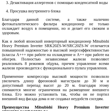
3. Дезактивация аллергенов с помощью конденсатной воды
4. Просушка внутреннего блока
Благодаря данной системе, а также наличию
фотокаталитического фильтра кондиционер не только
охлаждает воздух в помещении, но и делает его свежим и
здоровым.
Как и любой японский инверторный кондиционер Mitsubishi
Heavy Premium Inverter SRK20ZS-W/SRC20ZS-W отличается
повышенной надежностью и высокой энергоэффективностью
(классы А+++ при работе на охлаждение и А++ при работе на
обогрев. Полностью независимые жалюзи позволяют
реализовать 8 режимов обдува, причем управление всеми
жалюзи производится с функционального пульта управления.
Применение компрессора высокой мощности позволило
увеличить длину фреоновой магистрали до 30 м и
допустимый перепад высот до 20 м. благодаря этому
снимаются многие ограничения на размещение внешнего
блока. Его можно установить так, чтобы он не портил
внешний вид фасада дома и не создавал неудобств соседям.
Преимущества
Mitsubishi Heavy Premium Inverter