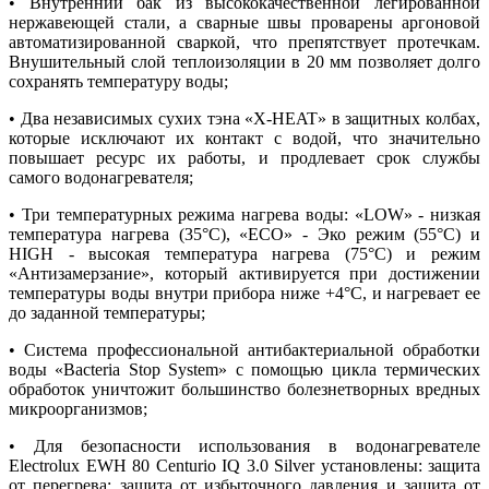
• Внутренний бак из высококачественной легированной
нержавеющей стали, а сварные швы проварены аргоновой
автоматизированной сваркой, что препятствует протечкам.
Внушительный слой теплоизоляции в 20 мм позволяет долго
сохранять температуру воды;
• Два независимых сухих тэна «X-HEAT» в защитных колбах,
которые исключают их контакт с водой, что значительно
повышает ресурс их работы, и продлевает срок службы
самого водонагревателя;
• Три температурных режима нагрева воды: «LOW» - низкая
температура нагрева (35°C), «EСO» - Эко режим (55°С) и
HIGH - высокая температура нагрева (75°C) и режим
«Антизамерзание», который активируется при достижении
температуры воды внутри прибора ниже +4°С, и нагревает ее
до заданной температуры;
• Система профессиональной антибактериальной обработки
воды «Bacteria Stop System» с помощью цикла термических
обработок уничтожит большинство болезнетворных вредных
микроорганизмов;
• Для безопасности использования в водонагревателе
Electrolux EWH 80 Centurio IQ 3.0 Silver установлены: защита
от перегрева; защита от избыточного давления и защита от