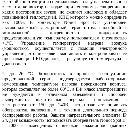
жесткой конструкции и специальному сплаву нагревательного
элемента, конвектор не издает при тепловом расширении ни
каких посторонних звуков, не сжигает кислород и обладает
повышенной теплоотдачей, КПД которого можно определить
как 100%. В конвекторе Noirot Spot E-5 установлен
высоконадежный электронный термостатом, способный с
минимальной погрешностью поддерживать
предустановленную температуру пользователем, с точностью
>1ºС. Управление температурой нагрева воздуха
(мощностью), осуществляется с помощи электронного
управления, что позваляет выставлять и контролировать ее
при помощи LED-дисплея, регулируется температура в
диапазоне от
5 до 26 ºС. Безопасность в процессе эксплуатации
представленной серии, подтверждается лабораторными
измерениями температуры нагрева поверхности корпуса,
которая составляет не более 60°С, а II-й класс электрозащиты
не нуждается в отдельном заземлении и способен
выдерживать значительные перепады напряжения в
электросети от 150 до 240В, что позволяет оставлять
обогреватель включенным в течении длительного периода
беспрерывной работы. Защита нагревательного элемента IР
24, дает возможность использовать обогреватель Noirot Spot E-
5 2000 в помещениях с высокой влажностью (ванных