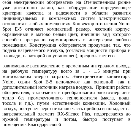
себя электрический обогреватель на Отечественном рынке
уже достаточно давно, как оборудование определяющее
критерии качества и надежности в области развития
индивидуальных и комплексных систем электрического
отопления в любых помещениях. Конвектор отопления Noirot
Spot E-5 отличает компактный размер, жесткий корпус,
окрашенный в матово белый цвет, внешний вид которого
способен прекрасно гармонировать с интерьером любого
помещения. Конструкция обогревателя продумана так, что
подача нагреваемого воздуха, (согласно мощности прибора и
площади, на которой он установлен), предполагает его
равномерное распределение с временным интервалом выхода
на рабочую температуру всего за 1 - 1,5 минуты при
минимальном энерго затратах. Электрические конвекторы
Noirot серии Spot E-5 используют как основной, так и
дополнительный источник нагрева воздуха. Принцип работы
обогревателя, заключается в преобразовании электоэнергии в
тепло без промежуточного теплоносителя (масла, воды,
тосола и т.д.), путем естественной конвекции. Холодный
воздух, поступает через нижнюю часть прибора и попадает на
нагревательный элемент RX-Silence Plus, подогревается до
нужной температуры и потом, быстро поступает в
помещение. Благодаря своей