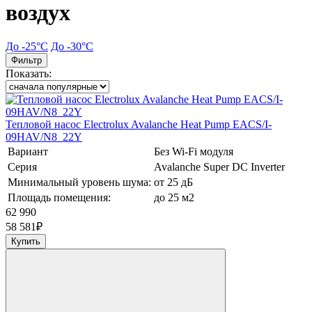
воздух
До -25°С
До -30°С
Фильтр
Показать:
Тепловой насос Electrolux Avalanche Heat Pump EACS/I-
09HAV/N8_22Y
Вариант
Без Wi-Fi модуля
Серия
Avalanche Super DC Inverter
Минимальный уровень шума:
от 25 дБ
Площадь помещения:
до 25 м2
62 990
58 581
₽
Купить