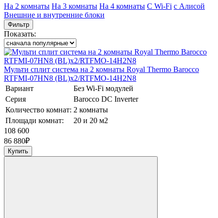
На 2 комнаты
На 3 комнаты
На 4 комнаты
C Wi-Fi
с Алисой
Внешние и внутренние блоки
Фильтр
Показать:
Мульти сплит система на 2 комнаты Royal Thermo Barocco
RTFMI-07HN8 (BL)х2/RTFMO-14H2N8
Вариант
Без Wi-Fi модулей
Серия
Barocco DC Inverter
Количество комнат:
2 комнаты
Площади комнат:
20 и 20 м2
108 600
86 880
₽
Купить