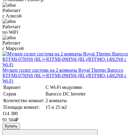
Работает
с Алисой
Работает
по WiFi
Работает
с Марусей
Мульти сплит система на 2 комнаты Royal Thermo Barocco
RTFMI-07HN8 (BL)+RTFMI-09HN8 (BL)/RTFMO-14H2N8 с
Wi-Fi
Вариант
С Wi-Fi модулями
Серия
Barocco DC Inverter
Количество комнат:
2 комнаты
Площади комнат:
15 и 25 м2
114 380
91 504
₽
Купить