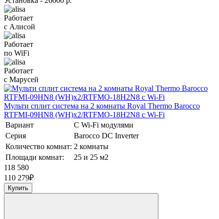
Установка - 26000 р.
Работает
с Алисой
Работает
по WiFi
Работает
с Марусей
Мульти сплит система на 2 комнаты Royal Thermo Barocco
RTFMI-09HN8 (WH)х2/RTFMO-18H2N8 с Wi-Fi
Вариант
С Wi-Fi модулями
Серия
Barocco DC Inverter
Количество комнат:
2 комнаты
Площади комнат:
25 и 25 м2
118 580
110 279
₽
Купить