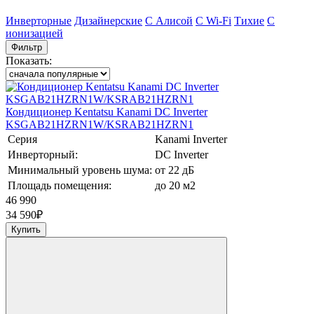
Инверторные
Дизайнерские
С Алисой
C Wi-Fi
Тихие
С
ионизацией
Фильтр
Показать:
Кондиционер Kentatsu Kanami DC Inverter
KSGAB21HZRN1W/KSRAB21HZRN1
Серия
Kanami Inverter
Инверторный:
DC Inverter
Минимальный уровень шума:
от 22 дБ
Площадь помещения:
до 20 м2
46 990
34 590
₽
Купить