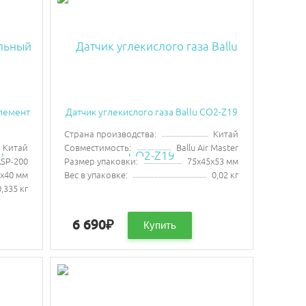
лемент
Датчик углекислого газа Ballu CO2-Z19
Страна производства:
Китай
Китай
Совместимость:
Ballu Air Master
ASP-200
Размер упаковки:
75х45х53 мм
х40 мм
Вес в упаковке:
0,02 кг
0,335 кг
6 690
₽
Купить