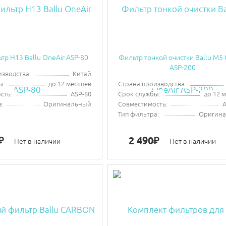
тр H13 Ballu OneAir ASP-80
Фильтр тонкой очистки Ballu M5 
ASP-200
изводства:
Китай
ы:
до 12 месяцев
Страна производства:
сть:
ASP-80
Срок службы:
до 12 
а:
Оригинальный
Совместимость:
A
Тип фильтра:
Оригин
2 490
₽
₽
Нет в наличии
Нет в наличии