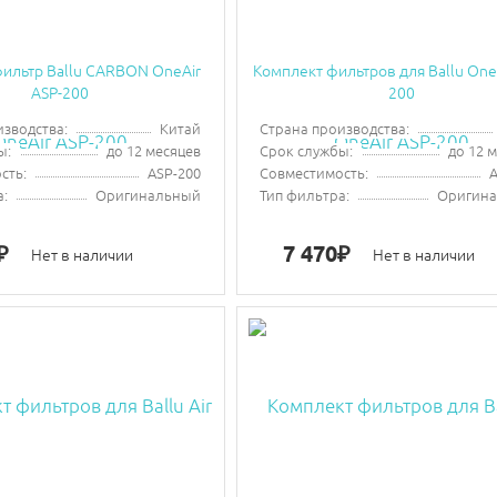
ильтр Ballu CARBON OneAir
Комплект фильтров для Ballu OneA
ASP-200
200
изводства:
Китай
Страна производства:
ы:
до 12 месяцев
Срок службы:
до 12 
сть:
ASP-200
Совместимость:
A
а:
Оригинальный
Тип фильтра:
Оригин
7 470
₽
₽
Нет в наличии
Нет в наличии