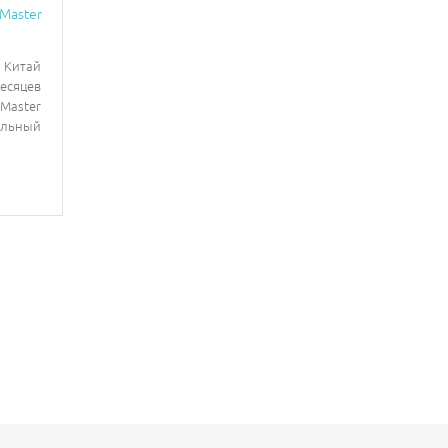
 Master
Китай
месяцев
r Master
альный