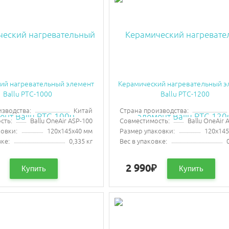
ий нагревательный элемент
Керамический нагревательный э
Ballu PTC-1000
Ballu PTC-1200
изводства:
Китай
Страна производства:
сть:
Ballu OneAir ASP-100
Совместимость:
Ballu OneAir 
ковки:
120х145х40 мм
Размер упаковки:
120х145
вке:
0,335 кг
Вес в упаковке:
2 990
₽
Купить
Купить