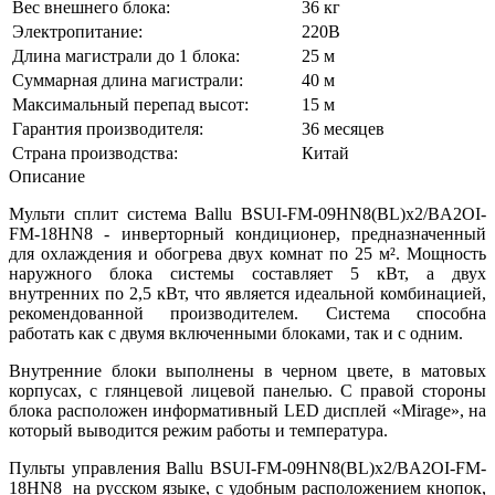
Вес внешнего блока:
36 кг
Электропитание:
220В
Длина магистрали до 1 блока:
25 м
Суммарная длина магистрали:
40 м
Максимальный перепад высот:
15 м
Гарантия производителя:
36 месяцев
Страна производства:
Китай
Описание
Мульти сплит система Ballu BSUI-FM-09HN8(BL)х2/BA2OI-
FM-18HN8 - инверторный кондиционер, предназначенный
для охлаждения и обогрева двух комнат по 25 м². Мощность
наружного блока системы составляет 5 кВт, а двух
внутренних по 2,5 кВт, что является идеальной комбинацией,
рекомендованной производителем. Система способна
работать как с двумя включенными блоками, так и с одним.
Внутренние блоки выполнены в черном цвете, в матовых
корпусах, с глянцевой лицевой панелью. С правой стороны
блока расположен информативный LED дисплей «Mirage», на
который выводится режим работы и температура.
Пульты управления Ballu BSUI-FM-09HN8(BL)х2/BA2OI-FM-
18HN8 на русском языке, с удобным расположением кнопок,