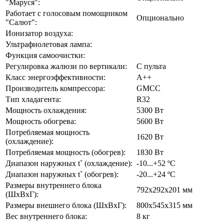
"Маруся":
Работает с голосовым помощником
Опционально
"Салют":
Ионизатор воздуха:
Ультрафиолетовая лампа:
Функция самоочистки:
Регулировка жалюзи по вертикали:
С пульта
Класс энергоэффективности:
А++
Производитель компрессора:
GMCC
Тип хладагента:
R32
Мощность охлаждения:
5300 Вт
Мощность обогрева:
5600 Вт
Потребляемая мощность
1620 Вт
(охлаждение):
Потребляемая мощность (обогрев):
1830 Вт
Диапазон наружных t˚ (охлаждение):
-10...+52 ºС
Диапазон наружных t˚ (обогрев):
-20...+24 ºC
Размеры внутреннего блока
792х292х201 мм
(ШхВхГ):
Размеры внешнего блока (ШхВхГ):
800х545х315 мм
Вес внутреннего блока:
8 кг