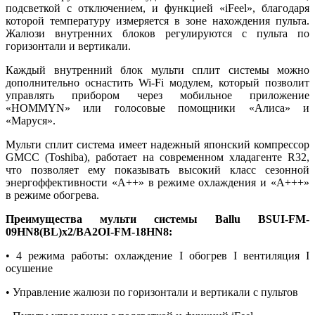
подсветкой с отключением, и функцией «iFeel», благодаря
которой температуру измеряется в зоне нахождения пульта.
Жалюзи внутренних блоков регулируются с пульта по
горизонтали и вертикали.
Каждый внутренний блок мульти сплит системы можно
дополнительно оснастить Wi-Fi модулем, который позволит
управлять прибором через мобильное приложение
«HOMMYN» или голосовые помощники «Алиса» и
«Маруся».
Мульти сплит система имеет надежный японский компрессор
GMCC (Toshiba), работает на современном хладагенте R32,
что позволяет ему показывать высокий класс сезонной
энергоффективности «А++» в режиме охлаждения и «А+++»
в режиме обогрева.
Преимущества мульти системы Ballu BSUI-FM-
09HN8(BL)х2/BA2OI-FM-18HN8:
• 4 режима работы: охлаждение I обогрев I вентиляция I
осушение
• Управление жалюзи по горизонтали и вертикали с пультов