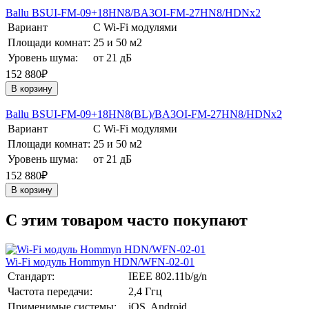
Ballu BSUI-FM-09+18HN8/BA3OI-FM-27HN8/HDNх2
Вариант
С Wi-Fi модулями
Площади комнат:
25 и 50 м2
Уровень шума:
от 21 дБ
152 880₽
В корзину
Ballu BSUI-FM-09+18HN8(BL)/BA3OI-FM-27HN8/HDNх2
Вариант
С Wi-Fi модулями
Площади комнат:
25 и 50 м2
Уровень шума:
от 21 дБ
152 880₽
В корзину
C этим товаром часто покупают
Wi-Fi модуль Hommyn HDN/WFN-02-01
Стандарт:
IEEE 802.11b/g/n
Частота передачи:
2,4 Ггц
Применимые системы:
iOS, Android