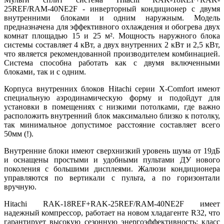
25REF/RAM-40NE2F - инверторный кондиционер с двумя
внутренними блоками и одним наружным. Модель
предназначена для эффективного охлаждения и обогрева двух
комнат площадью 15 и 25 м². Мощность наружного блока
системы составляет 4 кВт, а двух внутренних 2 кВт и 2,5 кВт,
что является рекомендованной производителем комбинацией.
Система способна работать как с двумя включенными
блоками, так и с одним.
Корпуса внутренних блоков Hitachi серии X-Comfort имеют
специальную аэродинамическую форму и подойдут для
установки в помещениях с низкими потолками, где важно
расположить внутренний блок максимально близко к потолку,
так минимальное допустимое расстояние составляет всего
50мм (!).
Внутренние блоки имеют сверхнизкий уровень шума от 19дБ
и оснащены простыми и удобными пультами ДУ нового
поколения с большими дисплеями. Жалюзи кондиционера
управляются по вертикали с пульта, а по горизонтали
вручную.
Hitachi RAK-18REF+RAK-25REF/RAM-40NE2F имеет
надежный компрессор, работает на новом хладагенте R32, что
гарантирует высокую сезонную энергоэффективность: класс