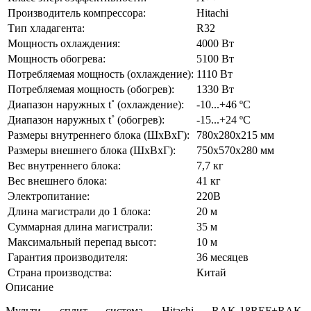
Производитель компрессора:
Hitachi
Тип хладагента:
R32
Мощность охлаждения:
4000 Вт
Мощность обогрева:
5100 Вт
Потребляемая мощность (охлаждение):
1110 Вт
Потребляемая мощность (обогрев):
1330 Вт
Диапазон наружных t˚ (охлаждение):
-10...+46 ºC
Диапазон наружных t˚ (обогрев):
-15...+24 ºC
Размеры внутреннего блока (ШхВхГ):
780х280х215 мм
Размеры внешнего блока (ШхВхГ):
750х570х280 мм
Вес внутреннего блока:
7,7 кг
Вес внешнего блока:
41 кг
Электропитание:
220В
Длина магистрали до 1 блока:
20 м
Суммарная длина магистрали:
35 м
Максимальный перепад высот:
10 м
Гарантия производителя:
36 месяцев
Страна производства:
Китай
Описание
Мульти сплит система Hitachi RAK-18REF+RAK-