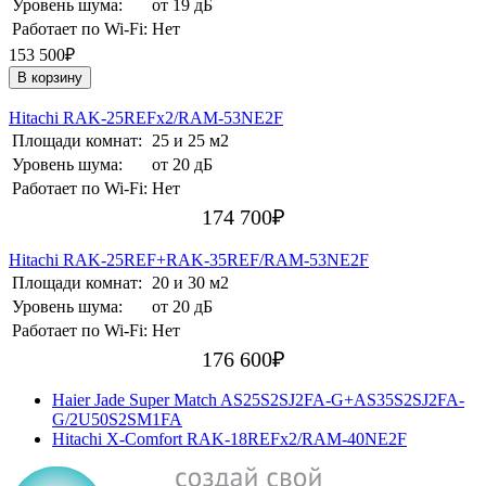
Уровень шума:
от 19 дБ
Работает по Wi-Fi:
Нет
153 500₽
В корзину
Hitachi RAK-25REFх2/RAM-53NE2F
Площади комнат:
25 и 25 м2
Уровень шума:
от 20 дБ
Работает по Wi-Fi:
Нет
174 700
₽
Hitachi RAK-25REF+RAK-35REF/RAM-53NE2F
Площади комнат:
20 и 30 м2
Уровень шума:
от 20 дБ
Работает по Wi-Fi:
Нет
176 600
₽
Haier Jade Super Match AS25S2SJ2FA-G+AS35S2SJ2FA-
G/2U50S2SM1FA
Hitachi X-Comfort RAK-18REFх2/RAM-40NE2F