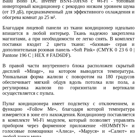
Ballu Boho DC Inverter BSNI-10HN8 с Wi-Fi - топовый
инверторный кондиционер с рекордно низким уровнем шума
(от 19 дБ), предназначенный для эффективного охлаждения и
обогрева комнат до 25 м².
Благодаря лицевой панели из ткани кондиционер идеально
впишется в любой интерьер. Ткань надежно закреплена
магнитами, а при необходимости ее легко снять. В комплект
поставки входит 2 цвета ткани: «базовая» серая и
дополнительная розовая панель «Soft Pink» (CMYK 0 23 6 0 |
Pantone 196 C | HEX # FAD6DF).
В правой части внутреннего блока расположен скрытый
дисплей «Mirage», на котором выводится температура.
Уникальная форма жалюзи с поворотом на 180 градусов
обеспечивает мягкий обдув вдоль потолка или пола, а
регулировка жалюзи по горизонтали и вертикали
осуществляется с пульта.
Пульт кондиционера имеет подсветку с отключением, и
функцию «Follow Me», благодаря которой температура
измеряется в зоне его нахождения. Кондиционер поставляется
в комплекте Wi-Fi модулем, который позволяет управлять
прибором через фирменное приложение «HOMMYN» и
голосовые помощники «Алиса», «Маруся» и «Салют» из
любой точки мира.