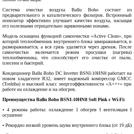
Система очистки воздуха Ballu Boho состоит из
предварительного и каталитического фильтров. Встроенный
ионизатор эффективно улучшает качество воздуха, насыщая
его полезными отрицательно заряженными ионами.
Модель оснащена функцией самоочистки «Active Clean», при
которой теплообменник внутреннего блока замораживается, и
размораживается, а вся грязь удаляется через дренаж. После
самоочистки включается режим просушки (нагрева)
теплообменника, что способствует его очистке от пыли,
плесени и бактерий.
Кондиционер Ballu Boho DC Inverter BSNI-10HN8 работает на
новом хладагенте R32, имеет надежный компрессор GMCC
(Toshiba) и высокий класс энергоэффективности «А+++» при
работе на охлаждение и на обогрев.
Преимущества Ballu Boho BSNI-10HN8 Soft Pink c Wi-Fi:
• 4 режима работы: охлаждение I обогрев I вентиляция I
осушение
• Рекордно низкий уровень шума внутреннего блока (от 19 дБ)