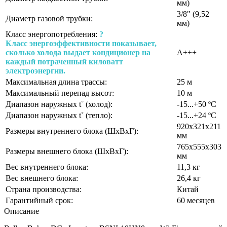
мм)
3/8" (9,52
Диаметр газовой трубки:
мм)
Класс энергопотребления:
?
Класс энергоэффективности показывает,
сколько холода выдает кондиционер на
A+++
каждый потраченный киловатт
электроэнергии.
Максимальная длина трассы:
25 м
Максимальный перепад высот:
10 м
Диапазон наружных t˚ (холод):
-15...+50 ºС
Диапазон наружных t˚ (тепло):
-15...+24 ºС
920х321х211
Размеры внутреннего блока (ШхВхГ):
мм
765х555х303
Размеры внешнего блока (ШхВхГ):
мм
Вес внутреннего блока:
11,3 кг
Вес внешнего блока:
26,4 кг
Страна производства:
Китай
Гарантийный срок:
60 месяцев
Описание