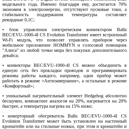
модельного года. Именно благодаря ему, достигается 70%
экономия в электроэнергии, отсутствуют пусковые токи, а
стабильность поддержания температуры составляет
рекордные 0,1С;
• блок управления электрическим конвектором Ballu
BEC/EVU-1000-4I CS Evolution Transformer имеет встроенный
Wi-Fi модуль, что позволят управлять прибором через
мобильное приложение HOMMYN и голосовой помощник
"Алиса" из любой точки мира без покупки дополнительного
девайса;
• конвекторы BEC/EVU-1000-4I CS можно объединить в
единую сеть без прокладки проводов и программировать
режимы работы каждого, например, один прибор может
работать в режиме «Антизамерзание», а остальные в режиме
«Комфортный»;
• уникальный нагревательный элемент Hedgehog абсолютно
бесшумен, компактнее аналогов на 20%, нагревается на 20%
быстрее, а температура нагрева на 15% ниже;
• инверторный обогреватель Ballu BEC/EVU-1000-4I CS
Evolution Transformer может быть установлен на настенный
кронштейн или на стильные ножки, при этом и кронштейн и