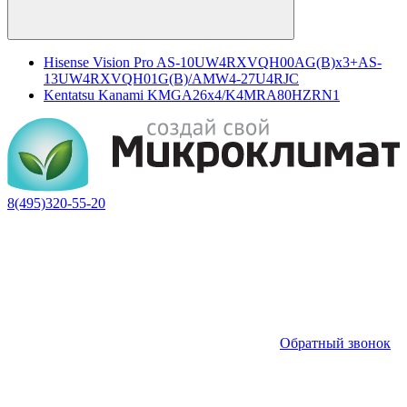
Hisense Vision Pro AS-10UW4RXVQH00AG(B)х3+AS-
13UW4RXVQH01G(B)/AMW4-27U4RJC
Kentatsu Kanami KMGA26х4/K4MRA80HZRN1
8(495)320-55-20
Обратный звонок