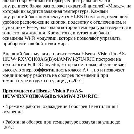
любой современный интерьер. В центральной части
внутреннего блока расположен скрытый дисплей «Mirage», на
который выводится заданная температура. Каждый
внутренний блок комплектуется HI-END пультом, имеющим
удобное расположение кнопок, подсветку с отключением, и
функцию «iFeel», благодаря которой температура измеряется в
зоне его нахождения. Кроме того, внутренние блоки
оснащены Wi-Fi модулями, которые позволяют управлять
прибором из любой точки мира.
Внешний блок мульти сплит-системы Hisense Vision Pro AS-
10UW4RXVQH00AG(B)х4/AMW4-27U4RJC построен на
технологии Full DC Invertor, которая не только обеспечивает
высокую энергоэффективность класса А++, но и позволяет
кондиционеру работать на обогрев помещений при
температуре воздуха на улице до -20°С.
Преимущества
Hisense Vision Pro AS-
10UW4RXVQH00AG(B)х4/AMW4-27U4RJC:
• 4 режима работы: охлаждение I обогрев I вентиляция I
осушение
• Работа на обогрев при температуре воздуха на улице до
-20°С