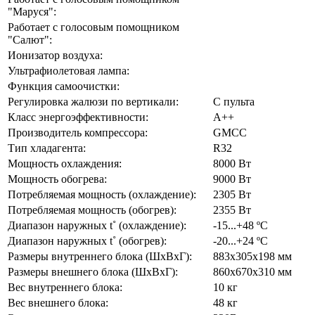
"Маруся":
Работает с голосовым помощником
"Салют":
Ионизатор воздуха:
Ультрафиолетовая лампа:
Функция самоочистки:
Регулировка жалюзи по вертикали:
С пульта
Класс энергоэффективности:
А++
Производитель компрессора:
GMCC
Тип хладагента:
R32
Мощность охлаждения:
8000 Вт
Мощность обогрева:
9000 Вт
Потребляемая мощность (охлаждение):
2305 Вт
Потребляемая мощность (обогрев):
2355 Вт
Диапазон наружных t˚ (охлаждение):
-15...+48 ºС
Диапазон наружных t˚ (обогрев):
-20...+24 ºC
Размеры внутреннего блока (ШхВхГ):
883х305х198 мм
Размеры внешнего блока (ШхВхГ):
860х670х310 мм
Вес внутреннего блока:
10 кг
Вес внешнего блока:
48 кг