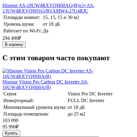
Hisense AS-10UW4RXVQH00AG(B)х3+AS-
13UW4RXVQH01G(B)/AMW4-27U4RJC
Площади комнат:
15, 15, 15 и 30 м2
Уровень шума:
от 18 дБ
Работает по Wi-Fi:
Да
294 490₽
В корзину
C этим товаром часто покупают
Hisense Vision Pro Carbon DC Inverter AS-
10UW4RXVQH00A(B)
Серия
Vision Pro DC Inverter
Инверторный:
FULL DC Inverter
Минимальный уровень шума:
от 18 дБ
Площадь помещения:
до 25 м2
103 090
95 990
₽
Купить