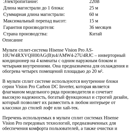
Электропитание:
220В
Длина магистрали до 1 блока:
25 м
Суммарная длина магистрали:
60 м
Максимальный перепад высот:
15 м
Гарантия производителя:
36 месяцев
Страна производства:
Китай
Описание
Мульти сплит-система Hisense Vision Pro AS-
10UW4RXVQH00AG(B)х4/AMW4-27U4RJC – инверторный
кондиционер на 4 комнаты с одним наружным блоком и
четырьмя внутренними. Она предназначена для охлаждения и
обогрева четырех помещений площадью до 20 м².
В мульти сплит системе используются внутренние блоки
серии Vision Pro Carbon DC Inverter, которая является
флагманом модельного ряда производителя и сочетает
высокую надежность, богатый функционал и строгий дизайн,
который позволяет их разместить в любом интерьере от
классики до стилей лофт или хай-тек.
Перечень используемых в мульти сплит системах Hisense
Vision Pro передовых технологий, предназначенных для
обеспечения комфорта пользователей, а также очистки и