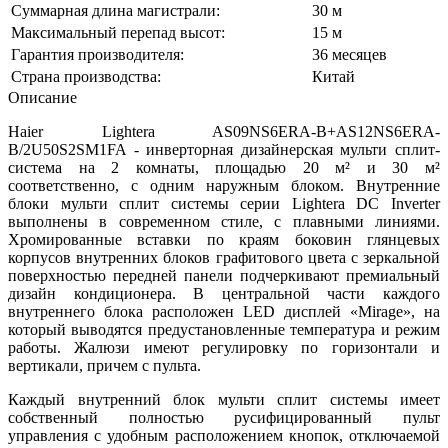
Суммарная длина магистрали:
30 м
Максимальный перепад высот:
15 м
Гарантия производителя:
36 месяцев
Страна производства:
Китай
Описание
Haier Lightera AS09NS6ERA-B+AS12NS6ERA-
B/2U50S2SM1FA - инверторная дизайнерская мульти сплит-
система на 2 комнаты, площадью 20 м² и 30 м²
соответственно, с одним наружным блоком. Внутренние
блоки мульти сплит системы серии Lightera DC Inverter
выполнены в современном стиле, с плавными линиями.
Хромированные вставки по краям боковин глянцевых
корпусов внутренних блоков графитового цвета с зеркальной
поверхностью передней панели подчеркивают премиальный
дизайн кондиционера. В центральной части каждого
внутреннего блока расположен LED дисплей «Mirage», на
который выводятся предустановленные температура и режим
работы. Жалюзи имеют регулировку по горизонтали и
вертикали, причем с пульта.
Каждый внутренний блок мульти сплит системы имеет
собственный полностью русифицированный пульт
управления с удобным расположением кнопок, отключаемой