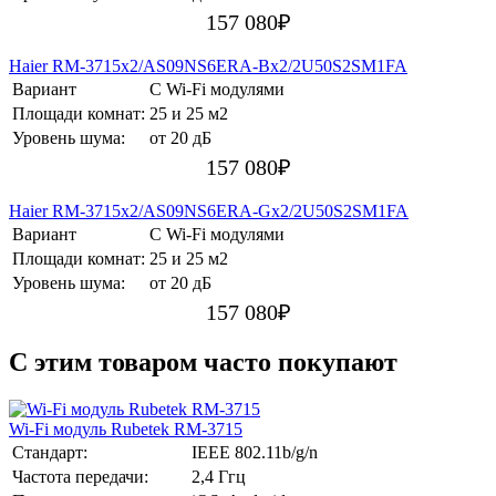
157 080
₽
Haier RM-3715х2/AS09NS6ERA-Bх2/2U50S2SM1FA
Вариант
С Wi-Fi модулями
Площади комнат:
25 и 25 м2
Уровень шума:
от 20 дБ
157 080
₽
Haier RM-3715х2/AS09NS6ERA-Gх2/2U50S2SM1FA
Вариант
С Wi-Fi модулями
Площади комнат:
25 и 25 м2
Уровень шума:
от 20 дБ
157 080
₽
C этим товаром часто покупают
Wi-Fi модуль Rubetek RM-3715
Стандарт:
IEEE 802.11b/g/n
Частота передачи:
2,4 Ггц