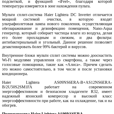
подсветкой, и функцией «iFeel», благодаря которой
температура измеряется в зоне нахождения пульта.
Мульти сплит-система Haier Lightera DC Inverter отличается
мощной системой очистки, в которую входят
ультрафиолетовая лампа нового поколения, осуществляющая
обеззараживание и дезинфекцию помещения, Nano-Aqua
генератор, который собирает частицы влаги из воздуха, делая
его более прохладным и свежим, и два фильтра:
антибактериальный и угольный. Данное решение позволяет
дезактивировать более 99% бактерий и вирусов.
Внутренние блоки мульти сплит системы можно дооснастить
Wi-Fi модулями управления со смартфона, а также через
голосовые помощники, такие как «Алиса». Причем сделать
это можно самостоятельно, в том числе и после установки
кондиционера.
Haier Lightera AS09NS6ERA-B+AS12NS6ERA-
B/2U50S2SM1FA работает на современном
энергоэффективном и безопасном хладагенте R32, имеет
надежный японский компрессор и высокий класс
энергоэффективности при работе, как на охлаждение, так и на
обогрев.
Преимущества
Haier Lightera AS09NS6ERA-