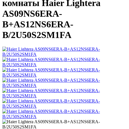
комнаты Haier Lightera
AS09NS6ERA-
B+AS12NS6ERA-
B/2U50S2SM1FA