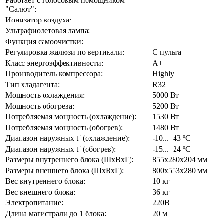
Работает с голосовым помощником
"Салют":
Ионизатор воздуха:
Ультрафиолетовая лампа:
Функция самоочистки:
Регулировка жалюзи по вертикали:
С пульта
Класс энергоэффективности:
А++
Производитель компрессора:
Highly
Тип хладагента:
R32
Мощность охлаждения:
5000 Вт
Мощность обогрева:
5200 Вт
Потребляемая мощность (охлаждение):
1530 Вт
Потребляемая мощность (обогрев):
1480 Вт
Диапазон наружных t˚ (охлаждение):
-10...+43 ºC
Диапазон наружных t˚ (обогрев):
-15...+24 ºC
Размеры внутреннего блока (ШхВхГ):
855х280х204 мм
Размеры внешнего блока (ШхВхГ):
800х553х280 мм
Вес внутреннего блока:
10 кг
Вес внешнего блока:
36 кг
Электропитание:
220В
Длина магистрали до 1 блока:
20 м