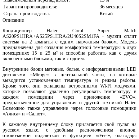
Гарантия производителя:
36 месяцев
Страна производства:
Китай
Описание
Кондиционер Haier Coral Super Match
AS20PS1HRA+AS25PS1HRA/2U40S2SM1FA - мульти сплит
система на 2 комнаты с одним наружным блоком. Модель
предназначена для создания комфортной температуры в двух
помещениях 15 и 25 м² и способна работать как с двумя
включенными блоками, так и с одним.
Внутренние блоки матовые, белые, с информативными LED
дисплеями «Mirage» в центральной части, на которые
выводится установленная температура и режим работы.
Кроме того, они оснащены встроенными Wi-Fi модулями,
которые позволяют удаленно регулировать температуру в
каждом помещении через приложение «EVO»,
предназначенное для управления и другой техникой Haier.
Возможно также управление через голосовые помощники
«Алиса» и «Салют».
К каждому внутреннему блоку прилагается свой пульт на
русском языке, с удобным расположением кнопок,
отключаемой подсветкой и функцией «iFeel», благодаря