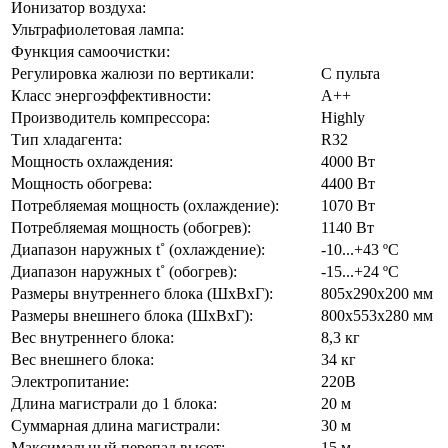
Ионизатор воздуха:
Ультрафиолетовая лампа:
Функция самоочистки:
Регулировка жалюзи по вертикали:
С пульта
Класс энергоэффективности:
А++
Производитель компрессора:
Highly
Тип хладагента:
R32
Мощность охлаждения:
4000 Вт
Мощность обогрева:
4400 Вт
Потребляемая мощность (охлаждение):
1070 Вт
Потребляемая мощность (обогрев):
1140 Вт
Диапазон наружных t˚ (охлаждение):
-10...+43 ºС
Диапазон наружных t˚ (обогрев):
-15...+24 ºС
Размеры внутреннего блока (ШхВхГ):
805х290х200 мм
Размеры внешнего блока (ШхВхГ):
800х553х280 мм
Вес внутреннего блока:
8,3 кг
Вес внешнего блока:
34 кг
Электропитание:
220В
Длина магистрали до 1 блока:
20 м
Суммарная длина магистрали:
30 м
Максимальный перепад высот:
15 м