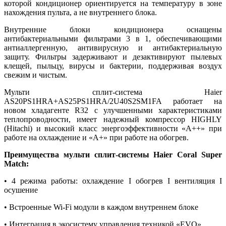
которой кондиционер ориентируется на температуру в зоне
нахождения пульта, а не внутреннего блока.
Внутренние блоки кондиционера оснащены
антибактериальными фильтрами 3 в 1, обеспечивающими
антиаллергенную, антивирусную и антибактериальную
защиту. Фильтры задерживают и дезактивируют пылевых
клещей, пыльцу, вирусы и бактерии, поддерживая воздух
свежим и чистым.
Мульти сплит-система Haier
AS20PS1HRA+AS25PS1HRA/2U40S2SM1FA работает на
новом хладагенте R32 с улучшенными характеристиками
теплопроводности, имеет надежный компрессор HIGHLY
(Hitachi) и высокий класс энергоэффективности «А++» при
работе на охлаждение и «А+» при работе на обогрев.
Преимущества мульти сплит-системы Haier Coral Super
Match:
• 4 режима работы: охлаждение I обогрев I вентиляция I
осушение
• Встроенные Wi-Fi модули в каждом внутреннем блоке
• Интеграция в экосистему управления техникой «EVO»